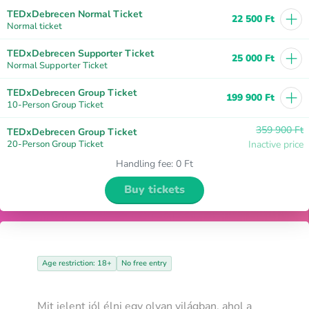
+
TEDxDebrecen Normal Ticket
22 500 Ft
Normal ticket
+
TEDxDebrecen Supporter Ticket
25 000 Ft
Normal Supporter Ticket
+
TEDxDebrecen Group Ticket
199 900 Ft
10-Person Group Ticket
359 900 Ft
TEDxDebrecen Group Ticket
20-Person Group Ticket
Inactive price
Handling fee
:
0 Ft
Buy tickets
Age restriction: 18+
No free entry
Mit jelent jól élni egy olyan világban, ahol a