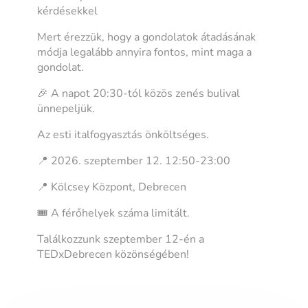
kérdésekkel
Mert érezzük, hogy a gondolatok átadásának
módja legalább annyira fontos, mint maga a
gondolat.
🎉 A napot 20:30-tól közös zenés bulival
ünnepeljük.
Az esti italfogyasztás önköltséges.
📍 2026. szeptember 12. 12:50-23:00
📍 Kölcsey Központ, Debrecen
🎟️ A férőhelyek száma limitált.
Találkozzunk szeptember 12-én a
TEDxDebrecen közönségében!