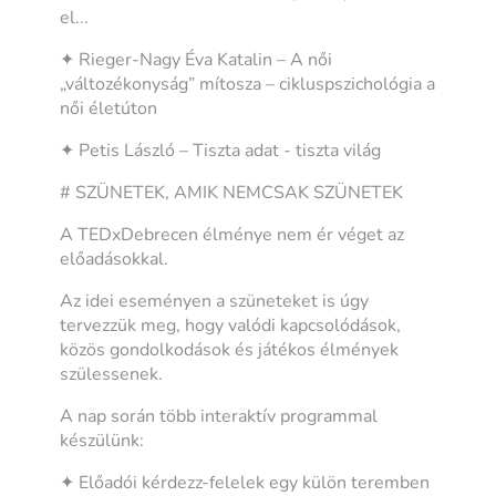
el...
✦ Rieger-Nagy Éva Katalin – A női
„változékonyság” mítosza – cikluspszichológia a
női életúton
✦ Petis László – Tiszta adat - tiszta világ
# SZÜNETEK, AMIK NEMCSAK SZÜNETEK
A TEDxDebrecen élménye nem ér véget az
előadásokkal.
Az idei eseményen a szüneteket is úgy
tervezzük meg, hogy valódi kapcsolódások,
közös gondolkodások és játékos élmények
szülessenek.
A nap során több interaktív programmal
készülünk:
✦ Előadói kérdezz-felelek egy külön teremben