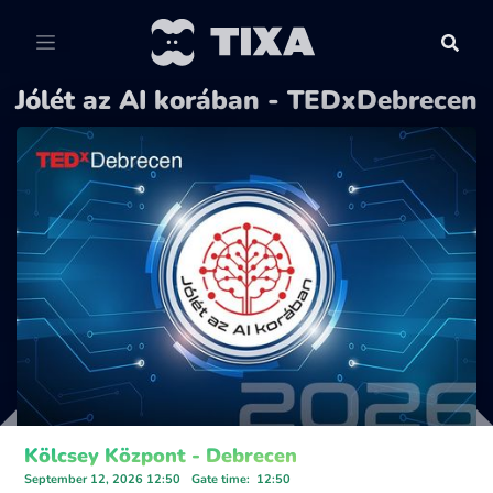
Jólét az AI korában - TEDxDebrecen
Kölcsey Központ - Debrecen
September 12, 2026 12:50
Gate time
:
12:50