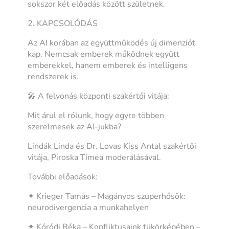
sokszor két előadás között születnek.
2. KAPCSOLÓDÁS
Az AI korában az együttműködés új dimenziót
kap. Nemcsak emberek működnek együtt
emberekkel, hanem emberek és intelligens
rendszerek is.
🎤 A felvonás központi szakértői vitája:
Mit árul el rólunk, hogy egyre többen
szerelmesek az AI-jukba?
Lindák Linda és Dr. Lovas Kiss Antal szakértői
vitája, Piroska Tímea moderálásával.
További előadások:
✦ Krieger Tamás – Magányos szuperhősök:
neurodivergencia a munkahelyen
✦ Kóródi Réka – Konfliktusaink tükörképében –