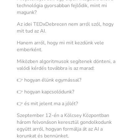
technológia gyorsabban fejlődik, mint mi
magunk?
Az idei TEDxDebrecen nem arról szól, hogy
mit tud az AI.
Hanem arról, hogy mi mit kezdünk vele
emberként.
Miközben algoritmusok segítenek dönteni, a
valódi kérdés továbbra is az marad:
👉 hogyan élünk egymással?
👉 hogyan kapcsolódunk?
👉 és mit jelent ma a jólét?
Szeptember 12-én a Kölcsey Központban
három felvonáson keresztül gondolkodunk
együtt arról, hogyan formálja át az AI a
korunkat és bennünket.