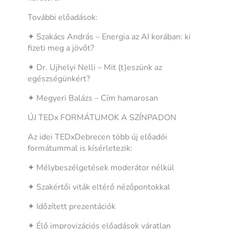
További előadások:
✦ Szakács András – Energia az AI korában: ki
fizeti meg a jövőt?
✦ Dr. Ujhelyi Nelli – Mit (t)eszünk az
egészségünkért?
✦ Megyeri Balázs – Cím hamarosan
ÚJ TEDx FORMÁTUMOK A SZÍNPADON
Az idei TEDxDebrecen több új előadói
formátummal is kísérletezik:
✦ Mélybeszélgetések moderátor nélkül
✦ Szakértői viták eltérő nézőpontokkal
✦ Időzített prezentációk
✦ Élő improvizációs előadások váratlan