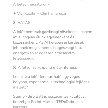
A belső mediátorunk
✦ Vizi Katalin – Cím hamarosan
3. HATÁS
A jólét nemcsak gazdasági növekedés, hanem
az is, hogyan élünk egyénenként és
közösségként. Az AI korában új kérdések
jelennek meg a mentális egészségtől az
energetikán át egészen a társadalmi
felelősségig.
🎤 A felvonás központi mélyinterjúja:
Lehet-e a jólét fenntartható egy véges
bolygón, exponenciális technológiai fejlődés
mellett?
Stumpf-Biró Balázs összeomlás kutatóval
beszélget Bálint Márta a TEDxDebrecen
kurátora.