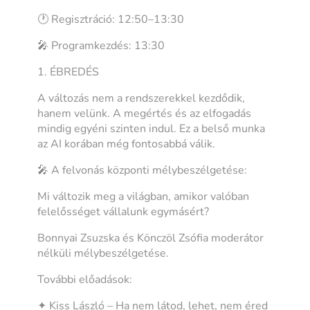
🕐 Regisztráció: 12:50–13:30
🎤 Programkezdés: 13:30
1. ÉBREDÉS
A változás nem a rendszerekkel kezdődik,
hanem velünk. A megértés és az elfogadás
mindig egyéni szinten indul. Ez a belső munka
az AI korában még fontosabbá válik.
🎤 A felvonás központi mélybeszélgetése:
Mi változik meg a világban, amikor valóban
felelősséget vállalunk egymásért?
Bonnyai Zsuzska és Könczöl Zsófia moderátor
nélküli mélybeszélgetése.
További előadások:
✦ Kiss László – Ha nem látod, lehet, nem éred