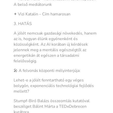
A belső mediátorunk
✦ Vizi Katalin – Cím hamarosan
3. HATÁS
A jólét nemcsak gazdasági növekedés, hanem
az is, hogyan élünk egyénenként és
közösségként. Az AI korában új kérdések
jelennek meg a mentális egészségtől az
energetikán át egészen a társadalmi
felelősségig.
🎤 A felvonás központi mélyinterjúja:
Lehet-e a jólét fenntartható egy véges
bolygón, exponenciális technológiai fejlődés
mellett?
Stumpf-Biró Balázs összeomlás kutatóval
beszélget Bálint Márta a TEDxDebrecen
kurátora.