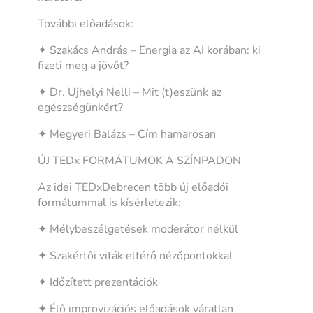
További előadások:
✦ Szakács András – Energia az AI korában: ki
fizeti meg a jövőt?
✦ Dr. Ujhelyi Nelli – Mit (t)eszünk az
egészségünkért?
✦ Megyeri Balázs – Cím hamarosan
ÚJ TEDx FORMÁTUMOK A SZÍNPADON
Az idei TEDxDebrecen több új előadói
formátummal is kísérletezik:
✦ Mélybeszélgetések moderátor nélkül
✦ Szakértői viták eltérő nézőpontokkal
✦ Időzített prezentációk
✦ Élő improvizációs előadások váratlan