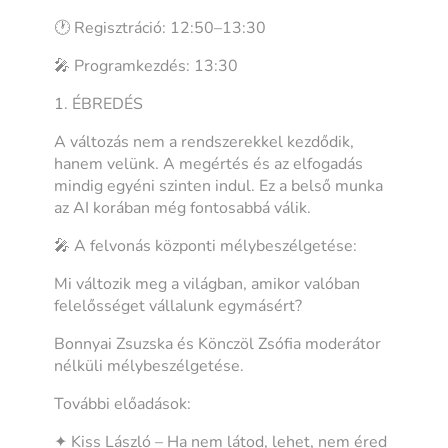
🕐 Regisztráció: 12:50–13:30
🎤 Programkezdés: 13:30
1. ÉBREDÉS
A változás nem a rendszerekkel kezdődik,
hanem velünk. A megértés és az elfogadás
mindig egyéni szinten indul. Ez a belső munka
az AI korában még fontosabbá válik.
🎤 A felvonás központi mélybeszélgetése:
Mi változik meg a világban, amikor valóban
felelősséget vállalunk egymásért?
Bonnyai Zsuzska és Könczöl Zsófia moderátor
nélküli mélybeszélgetése.
További előadások:
✦ Kiss László – Ha nem látod, lehet, nem éred