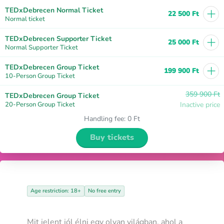
+
TEDxDebrecen Normal Ticket
22 500 Ft
Normal ticket
+
TEDxDebrecen Supporter Ticket
25 000 Ft
Normal Supporter Ticket
+
TEDxDebrecen Group Ticket
199 900 Ft
10-Person Group Ticket
359 900 Ft
TEDxDebrecen Group Ticket
20-Person Group Ticket
Inactive price
Handling fee
:
0 Ft
Buy tickets
Age restriction: 18+
No free entry
Mit jelent jól élni egy olyan világban, ahol a