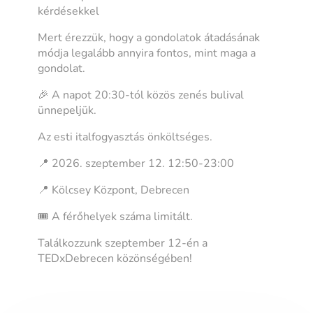
kérdésekkel
Mert érezzük, hogy a gondolatok átadásának
módja legalább annyira fontos, mint maga a
gondolat.
🎉 A napot 20:30-tól közös zenés bulival
ünnepeljük.
Az esti italfogyasztás önköltséges.
📍 2026. szeptember 12. 12:50-23:00
📍 Kölcsey Központ, Debrecen
🎟️ A férőhelyek száma limitált.
Találkozzunk szeptember 12-én a
TEDxDebrecen közönségében!