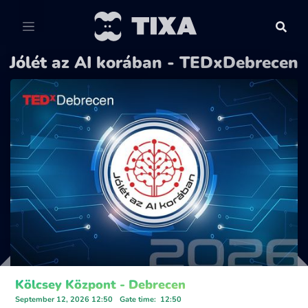
Jólét az AI korában - TEDxDebrecen
Kölcsey Központ - Debrecen
September 12, 2026 12:50
Gate time
:
12:50