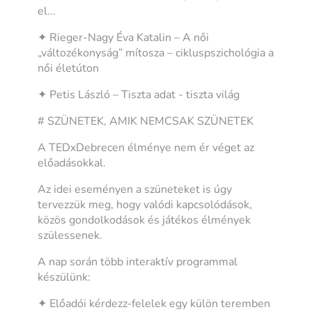
el...
✦ Rieger-Nagy Éva Katalin – A női
„változékonyság” mítosza – cikluspszichológia a
női életúton
✦ Petis László – Tiszta adat - tiszta világ
# SZÜNETEK, AMIK NEMCSAK SZÜNETEK
A TEDxDebrecen élménye nem ér véget az
előadásokkal.
Az idei eseményen a szüneteket is úgy
tervezzük meg, hogy valódi kapcsolódások,
közös gondolkodások és játékos élmények
szülessenek.
A nap során több interaktív programmal
készülünk:
✦ Előadói kérdezz-felelek egy külön teremben