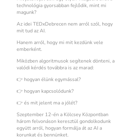
technológia gyorsabban fejlődik, mint mi
magunk?
Az idei TEDxDebrecen nem arról szól, hogy
mit tud az AI.
Hanem arról, hogy mi mit kezdünk vele
emberként.
Miközben algoritmusok segítenek dönteni, a
valódi kérdés továbbra is az marad:
👉 hogyan élünk egymással?
👉 hogyan kapcsolódunk?
👉 és mit jelent ma a jólét?
Szeptember 12-én a Kölcsey Központban
három felvonáson keresztül gondolkodunk
együtt arról, hogyan formálja át az AI a
korunkat és bennünket.