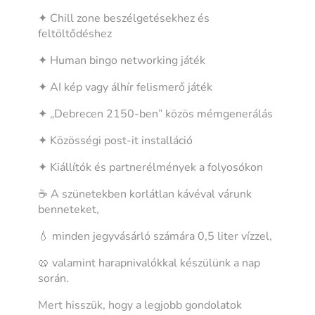
✦ Chill zone beszélgetésekhez és
feltöltődéshez
✦ Human bingo networking játék
✦ AI kép vagy álhír felismerő játék
✦ „Debrecen 2150-ben” közös mémgenerálás
✦ Közösségi post-it installáció
✦ Kiállítók és partnerélmények a folyosókon
☕ A szünetekben korlátlan kávéval várunk
benneteket,
💧 minden jegyvásárló számára 0,5 liter vízzel,
🥨 valamint harapnivalókkal készülünk a nap
során.
Mert hisszük, hogy a legjobb gondolatok