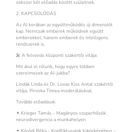
sokszor két előadás között születnek.
2. KAPCSOLÓDÁS
Az AI korában az együttműködés új dimenziót
kap. Nemcsak emberek működnek együtt
emberekkel, hanem emberek és intelligens
rendszerek is.
🎤 A felvonás központi szakértői vitája:
Mit árul el rólunk, hogy egyre többen
szerelmesek az AI-jukba?
Lindák Linda és Dr. Lovas Kiss Antal szakértői
vitája, Piroska Tímea moderálásával.
További előadások:
✦ Krieger Tamás – Magányos szuperhősök:
neurodivergencia a munkahelyen
✦ Kóródi Réka – Konfliktusaink tükörképében –