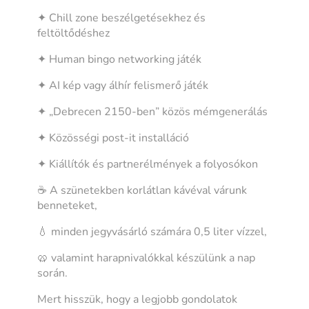
✦ Chill zone beszélgetésekhez és
feltöltődéshez
✦ Human bingo networking játék
✦ AI kép vagy álhír felismerő játék
✦ „Debrecen 2150-ben” közös mémgenerálás
✦ Közösségi post-it installáció
✦ Kiállítók és partnerélmények a folyosókon
☕ A szünetekben korlátlan kávéval várunk
benneteket,
💧 minden jegyvásárló számára 0,5 liter vízzel,
🥨 valamint harapnivalókkal készülünk a nap
során.
Mert hisszük, hogy a legjobb gondolatok