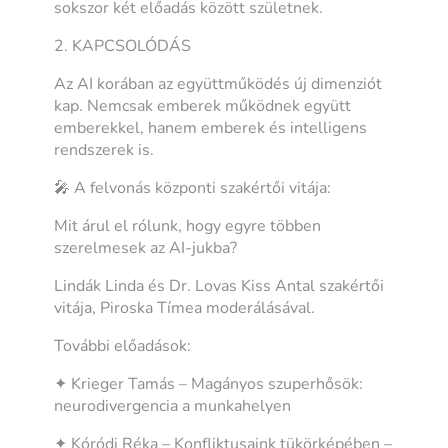
sokszor két előadás között születnek.
2. KAPCSOLÓDÁS
Az AI korában az együttműködés új dimenziót
kap. Nemcsak emberek működnek együtt
emberekkel, hanem emberek és intelligens
rendszerek is.
🎤 A felvonás központi szakértői vitája:
Mit árul el rólunk, hogy egyre többen
szerelmesek az AI-jukba?
Lindák Linda és Dr. Lovas Kiss Antal szakértői
vitája, Piroska Tímea moderálásával.
További előadások:
✦ Krieger Tamás – Magányos szuperhősök:
neurodivergencia a munkahelyen
✦ Kóródi Réka – Konfliktusaink tükörképében –