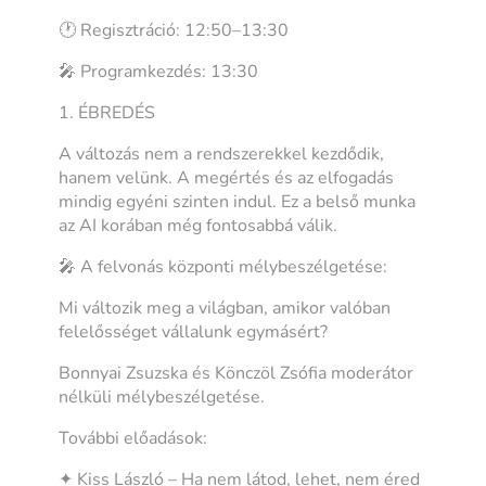
🕐 Regisztráció: 12:50–13:30
🎤 Programkezdés: 13:30
1. ÉBREDÉS
A változás nem a rendszerekkel kezdődik,
hanem velünk. A megértés és az elfogadás
mindig egyéni szinten indul. Ez a belső munka
az AI korában még fontosabbá válik.
🎤 A felvonás központi mélybeszélgetése:
Mi változik meg a világban, amikor valóban
felelősséget vállalunk egymásért?
Bonnyai Zsuzska és Könczöl Zsófia moderátor
nélküli mélybeszélgetése.
További előadások:
✦ Kiss László – Ha nem látod, lehet, nem éred