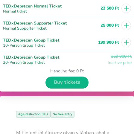
+
TEDxDebrecen Normal Ticket
22 500 Ft
Normal ticket
+
TEDxDebrecen Supporter Ticket
25 000 Ft
Normal Supporter Ticket
+
TEDxDebrecen Group Ticket
199 900 Ft
10-Person Group Ticket
359 900 Ft
TEDxDebrecen Group Ticket
20-Person Group Ticket
Inactive price
Handling fee
:
0 Ft
Buy tickets
Age restriction: 18+
No free entry
Mit jelent jól élni egy olyan világban, ahol a