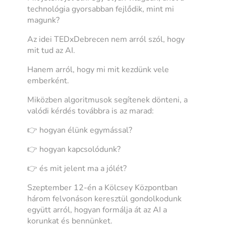
technológia gyorsabban fejlődik, mint mi
magunk?
Az idei TEDxDebrecen nem arról szól, hogy
mit tud az AI.
Hanem arról, hogy mi mit kezdünk vele
emberként.
Miközben algoritmusok segítenek dönteni, a
valódi kérdés továbbra is az marad:
👉 hogyan élünk egymással?
👉 hogyan kapcsolódunk?
👉 és mit jelent ma a jólét?
Szeptember 12-én a Kölcsey Központban
három felvonáson keresztül gondolkodunk
együtt arról, hogyan formálja át az AI a
korunkat és bennünket.