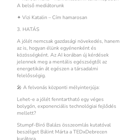
A belső mediátorunk
✦ Vizi Katalin – Cím hamarosan
3. HATÁS
A jólét nemcsak gazdasági növekedés, hanem
az is, hogyan élünk egyénenként és
közösségként. Az AI korában új kérdések
jelennek meg a mentális egészségtől az
energetikán át egészen a társadalmi
felelősségig.
🎤 A felvonás központi mélyinterjúja:
Lehet-e a jólét fenntartható egy véges
bolygón, exponenciális technológiai fejlődés
mellett?
Stumpf-Biró Balázs összeomlás kutatóval
beszélget Bálint Márta a TEDxDebrecen
kurátora.