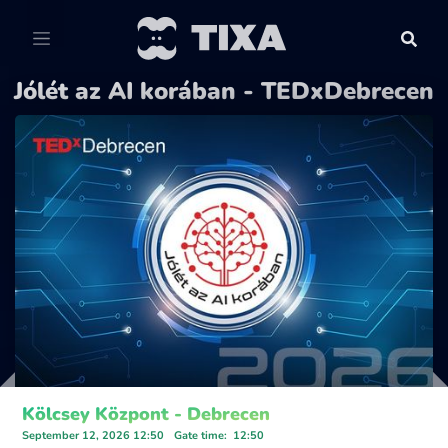
Jólét az AI korában - TEDxDebrecen
Kölcsey Központ - Debrecen
September 12, 2026 12:50
Gate time
:
12:50