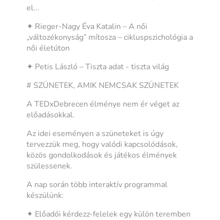
el...
✦ Rieger-Nagy Éva Katalin – A női
„változékonyság” mítosza – cikluspszichológia a
női életúton
✦ Petis László – Tiszta adat - tiszta világ
# SZÜNETEK, AMIK NEMCSAK SZÜNETEK
A TEDxDebrecen élménye nem ér véget az
előadásokkal.
Az idei eseményen a szüneteket is úgy
tervezzük meg, hogy valódi kapcsolódások,
közös gondolkodások és játékos élmények
szülessenek.
A nap során több interaktív programmal
készülünk:
✦ Előadói kérdezz-felelek egy külön teremben