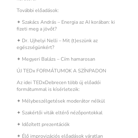
További előadások:
✦ Szakács András – Energia az AI korában: ki
fizeti meg a jövőt?
✦ Dr. Ujhelyi Nelli – Mit (t)eszünk az
egészségünkért?
✦ Megyeri Balázs – Cím hamarosan
ÚJ TEDx FORMÁTUMOK A SZÍNPADON
Az idei TEDxDebrecen több új előadói
formátummal is kísérletezik:
✦ Mélybeszélgetések moderátor nélkül
✦ Szakértői viták eltérő nézőpontokkal
✦ Időzített prezentációk
✦ Élő improvizációs előadások váratlan