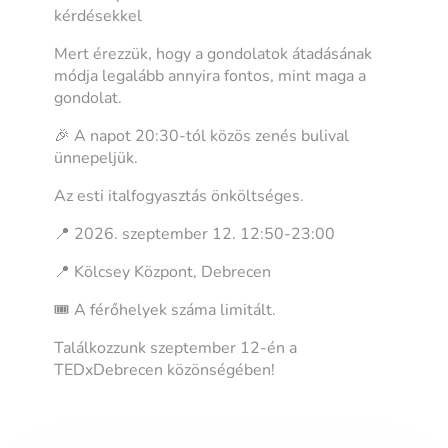
kérdésekkel
Mert érezzük, hogy a gondolatok átadásának
módja legalább annyira fontos, mint maga a
gondolat.
🎉 A napot 20:30-tól közös zenés bulival
ünnepeljük.
Az esti italfogyasztás önköltséges.
📍 2026. szeptember 12. 12:50-23:00
📍 Kölcsey Központ, Debrecen
🎟️ A férőhelyek száma limitált.
Találkozzunk szeptember 12-én a
TEDxDebrecen közönségében!