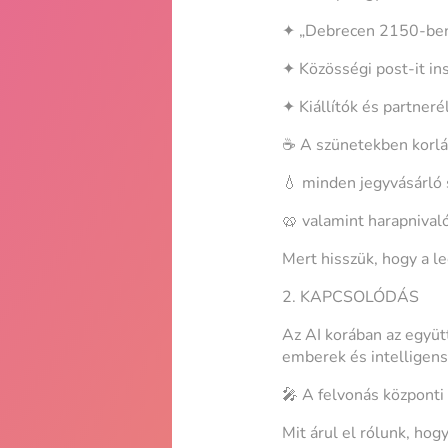
✦ „Debrecen 2150-be
✦ Közösségi post-it ins
✦ Kiállítók és partner
☕ A szünetekben korlá
💧 minden jegyvásárló s
🥨 valamint harapnival
Mert hisszük, hogy a l
2. KAPCSOLÓDÁS
Az AI korában az együ
emberek és intelligens
🎤 A felvonás központi s
Mit árul el rólunk, ho