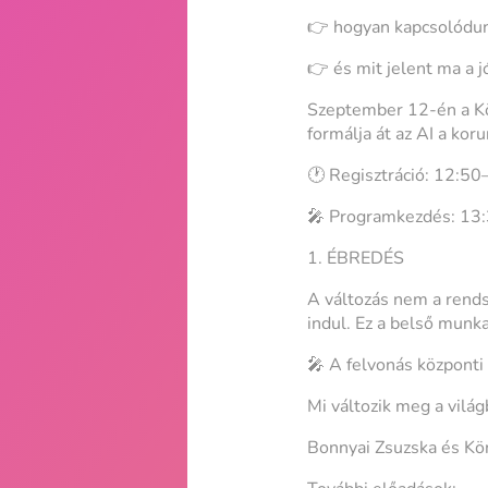
👉 hogyan kapcsolódu
👉 és mit jelent ma a j
Szeptember 12-én a Kö
formálja át az AI a kor
🕐 Regisztráció: 12:5
🎤 Programkezdés: 13
1. ÉBREDÉS
A változás nem a rends
indul. Ez a belső munk
🎤 A felvonás központ
Mi változik meg a vilá
Bonnyai Zsuzska és Kön