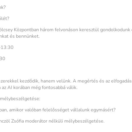
nk?
ólét?
lcsey Központban három felvonáson keresztül gondolkodunk e
unkat és bennünket.
0–13:30
:30
zerekkel kezdődik, hanem velünk. A megértés és az elfogadás
a az AI korában még fontosabbá válik.
i mélybeszélgetése:
gban, amikor valóban felelősséget vállalunk egymásért?
czöl Zsófia moderátor nélküli mélybeszélgetése.