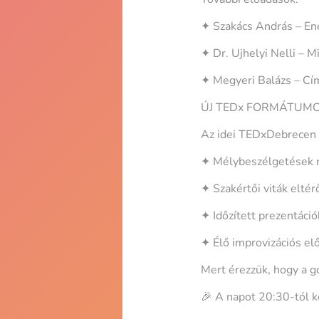
✦ Szakács András – Ener
✦ Dr. Ujhelyi Nelli – M
✦ Megyeri Balázs – C
ÚJ TEDx FORMÁTUMO
Az idei TEDxDebrecen t
✦ Mélybeszélgetések 
✦ Szakértői viták elté
✦ Időzített prezentáció
✦ Élő improvizációs el
Mert érezzük, hogy a g
🎉 A napot 20:30-tól k