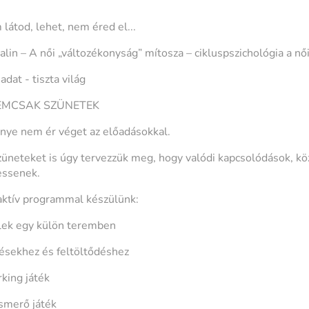
látod, lehet, nem éred el...
lin – A női „változékonyság” mítosza – cikluspszichológia a nő
adat - tiszta világ
NEMCSAK SZÜNETEK
ye nem ér véget az előadásokkal.
üneteket is úgy tervezzük meg, hogy valódi kapcsolódások, k
essenek.
aktív programmal készülünk:
elek egy külön teremben
ésekhez és feltöltődéshez
king játék
ismerő játék