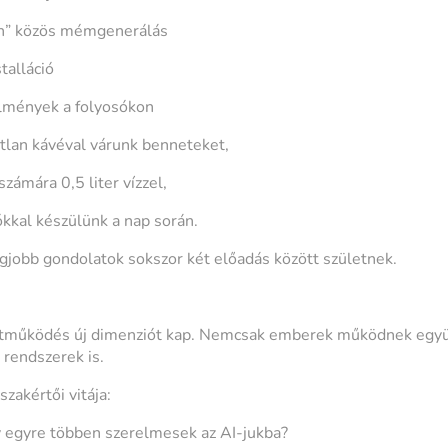
n” közös mémgenerálás
talláció
élmények a folyosókon
tlan kávéval várunk benneteket,
zámára 0,5 liter vízzel,
ókkal készülünk a nap során.
egjobb gondolatok sokszor két előadás között születnek.
ttműködés új dimenziót kap. Nemcsak emberek működnek egy
 rendszerek is.
zakértői vitája:
gy egyre többen szerelmesek az AI-jukba?