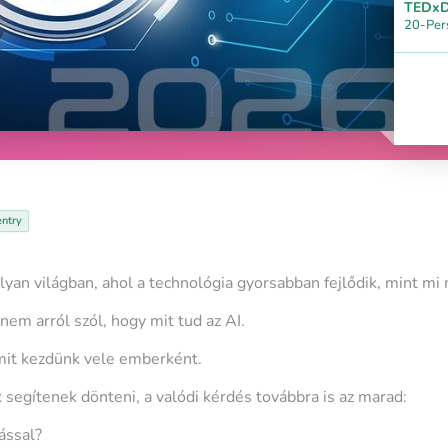
TEDxD
20-Per
entry
 olyan világban, ahol a technológia gyorsabban fejlődik, mint m
em arról szól, hogy mit tud az AI.
mit kezdünk vele emberként.
segítenek dönteni, a valódi kérdés továbbra is az marad:
ással?