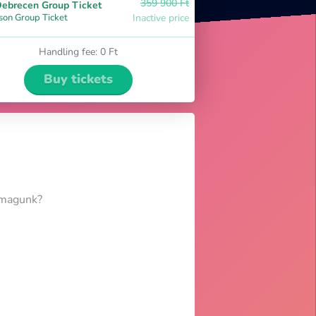
359 900 Ft
ebrecen Group Ticket
son Group Ticket
Inactive price
Handling fee
:
0 Ft
Buy tickets
i magunk?