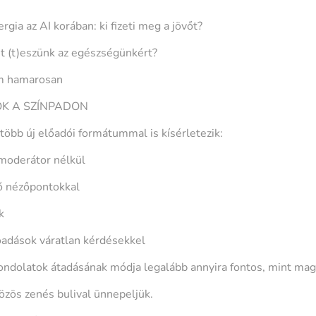
gia az AI korában: ki fizeti meg a jövőt?
it (t)eszünk az egészségünkért?
ím hamarosan
K A SZÍNPADON
öbb új előadói formátummal is kísérletezik:
moderátor nélkül
rő nézőpontokkal
k
őadások váratlan kérdésekkel
ondolatok átadásának módja legalább annyira fontos, mint mag
özös zenés bulival ünnepeljük.