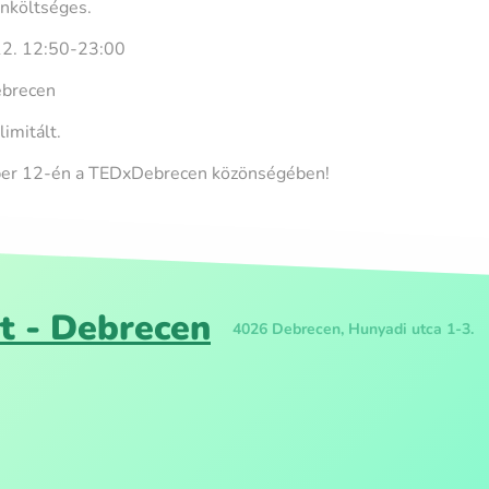
önköltséges.
12. 12:50-23:00
ebrecen
limitált.
ber 12-én a TEDxDebrecen közönségében!
t - Debrecen
4026 Debrecen, Hunyadi utca 1-3.