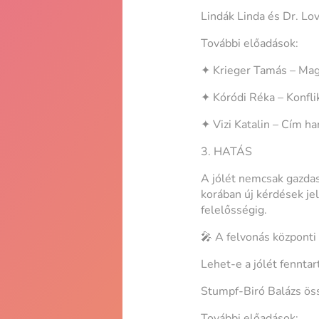
Lindák Linda és Dr. Lov
További előadások:
✦ Krieger Tamás – Mag
✦ Kóródi Réka – Konfl
✦ Vizi Katalin – Cím h
3. HATÁS
A jólét nemcsak gazda
korában új kérdések je
felelősségig.
🎤 A felvonás központi 
Lehet-e a jólét fenntar
Stumpf-Biró Balázs ös
További előadások: