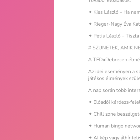
További előadások:
✦ Kiss László – Ha nem 
✦ Rieger-Nagy Éva Kata
✦ Petis László – Tiszta 
# SZÜNETEK, AMIK 
A TEDxDebrecen élmén
Az idei eseményen a sz
játékos élmények szül
A nap során több inter
✦ Előadói kérdezz-fel
✦ Chill zone beszélget
✦ Human bingo networ
✦ AI kép vagy álhír fel