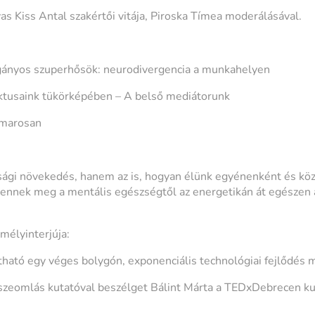
as Kiss Antal szakértői vitája, Piroska Tímea moderálásával.
ányos szuperhősök: neurodivergencia a munkahelyen
iktusaink tükörképében – A belső mediátorunk
amarosan
sági növekedés, hanem az is, hogyan élünk egyénenként és kö
lennek meg a mentális egészségtől az energetikán át egészen 
mélyinterjúja:
tható egy véges bolygón, exponenciális technológiai fejlődés m
szeomlás kutatóval beszélget Bálint Márta a TEDxDebrecen ku