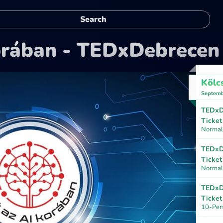
korában - TEDxDebrecen
Kölc
Septemb
TEDxD
Ticket
Normal 
TEDxD
Ticket
Normal
TEDxD
Ticket
10-Per