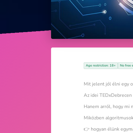
Age restriction: 18+
No free 
Mit jelent jól élni egy
Az idei TEDxDebrecen n
Hanem arról, hogy mi 
Miközben algoritmusok 
👉 hogyan élünk egym