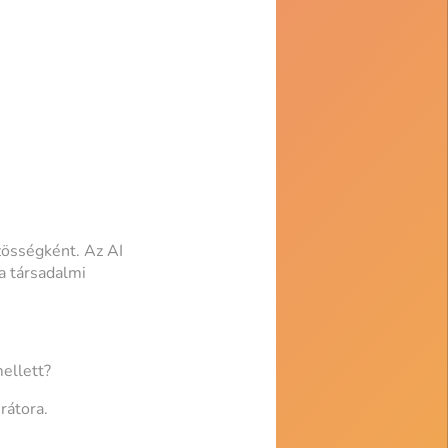
zösségként. Az AI
a társadalmi
ellett?
rátora.