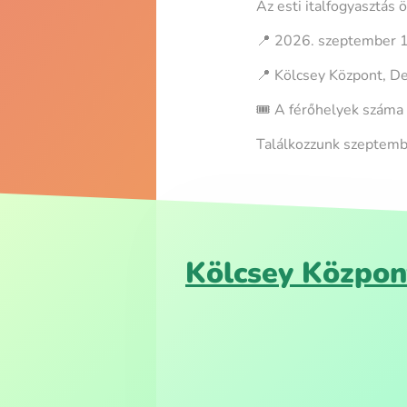
Az esti italfogyasztás 
📍 2026. szeptember 
📍 Kölcsey Központ, D
🎟️ A férőhelyek száma 
Találkozzunk szeptem
Kölcsey Közpon