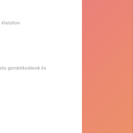
i életúton
özös gondolkodások és