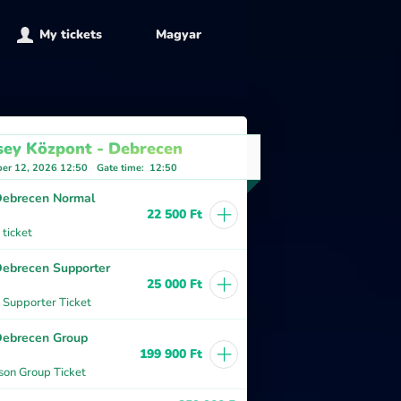
My tickets
Magyar
sey Központ - Debrecen
er 12, 2026 12:50
Gate time
:
12:50
ebrecen Normal
+
22 500 Ft
ticket
ebrecen Supporter
+
25 000 Ft
 Supporter Ticket
ebrecen Group
+
199 900 Ft
son Group Ticket