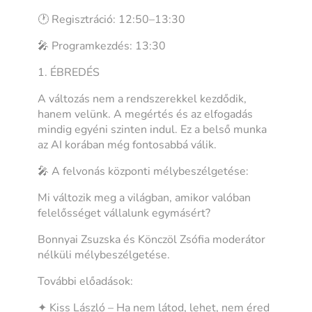
🕐 Regisztráció: 12:50–13:30
🎤 Programkezdés: 13:30
1. ÉBREDÉS
A változás nem a rendszerekkel kezdődik,
hanem velünk. A megértés és az elfogadás
mindig egyéni szinten indul. Ez a belső munka
az AI korában még fontosabbá válik.
🎤 A felvonás központi mélybeszélgetése:
Mi változik meg a világban, amikor valóban
felelősséget vállalunk egymásért?
Bonnyai Zsuzska és Könczöl Zsófia moderátor
nélküli mélybeszélgetése.
További előadások:
✦ Kiss László – Ha nem látod, lehet, nem éred