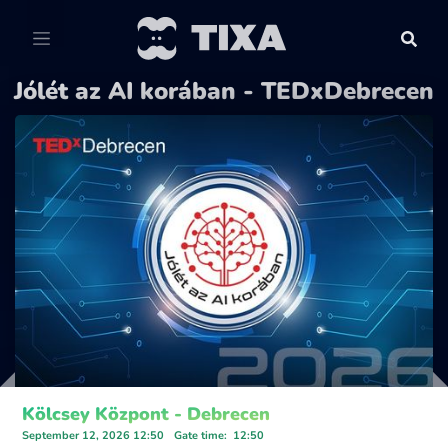
Jólét az AI korában - TEDxDebrecen
Kölcsey Központ - Debrecen
September 12, 2026 12:50
Gate time
:
12:50