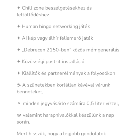
✦ Chill zone beszélgetésekhez és
feltöltődéshez
✦ Human bingo networking játék
✦ AI kép vagy álhír felismerő játék
✦ „Debrecen 2150-ben” közös mémgenerálás
✦ Közösségi post-it installáció
✦ Kiállítók és partnerélmények a folyosókon
☕ A szünetekben korlátlan kávéval várunk
benneteket,
💧 minden jegyvásárló számára 0,5 liter vízzel,
🥨 valamint harapnivalókkal készülünk a nap
során.
Mert hisszük, hogy a legjobb gondolatok