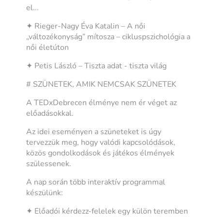
el...
✦ Rieger-Nagy Éva Katalin – A női
„változékonyság” mítosza – cikluspszichológia a
női életúton
✦ Petis László – Tiszta adat - tiszta világ
# SZÜNETEK, AMIK NEMCSAK SZÜNETEK
A TEDxDebrecen élménye nem ér véget az
előadásokkal.
Az idei eseményen a szüneteket is úgy
tervezzük meg, hogy valódi kapcsolódások,
közös gondolkodások és játékos élmények
szülessenek.
A nap során több interaktív programmal
készülünk:
✦ Előadói kérdezz-felelek egy külön teremben