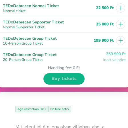
+
TEDxDebrecen Normal Ticket
22 500 Ft
Normal ticket
+
TEDxDebrecen Supporter Ticket
25 000 Ft
Normal Supporter Ticket
+
TEDxDebrecen Group Ticket
199 900 Ft
10-Person Group Ticket
359 900 Ft
TEDxDebrecen Group Ticket
20-Person Group Ticket
Inactive price
Handling fee
:
0 Ft
Buy tickets
Age restriction: 18+
No free entry
Mit jelent jól élni egy olyan világban, ahol a