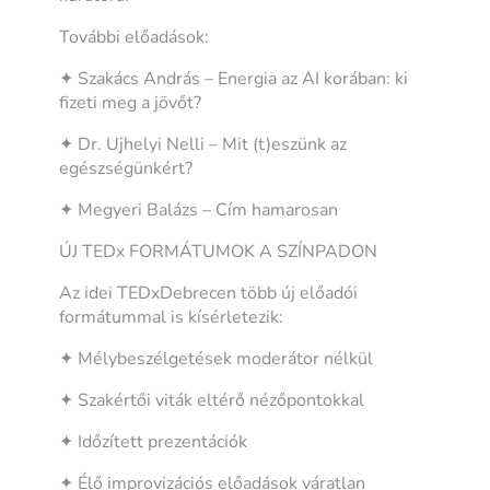
További előadások:
✦ Szakács András – Energia az AI korában: ki
fizeti meg a jövőt?
✦ Dr. Ujhelyi Nelli – Mit (t)eszünk az
egészségünkért?
✦ Megyeri Balázs – Cím hamarosan
ÚJ TEDx FORMÁTUMOK A SZÍNPADON
Az idei TEDxDebrecen több új előadói
formátummal is kísérletezik:
✦ Mélybeszélgetések moderátor nélkül
✦ Szakértői viták eltérő nézőpontokkal
✦ Időzített prezentációk
✦ Élő improvizációs előadások váratlan