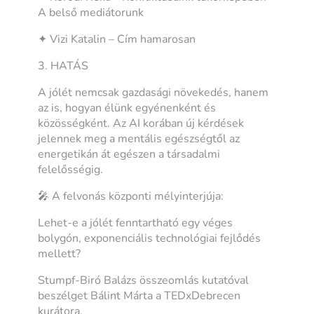
A belső mediátorunk
✦ Vizi Katalin – Cím hamarosan
3. HATÁS
A jólét nemcsak gazdasági növekedés, hanem
az is, hogyan élünk egyénenként és
közösségként. Az AI korában új kérdések
jelennek meg a mentális egészségtől az
energetikán át egészen a társadalmi
felelősségig.
🎤 A felvonás központi mélyinterjúja:
Lehet-e a jólét fenntartható egy véges
bolygón, exponenciális technológiai fejlődés
mellett?
Stumpf-Biró Balázs összeomlás kutatóval
beszélget Bálint Márta a TEDxDebrecen
kurátora.