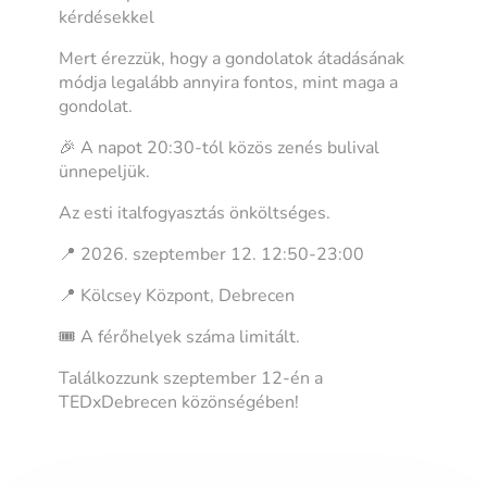
kérdésekkel
Mert érezzük, hogy a gondolatok átadásának
módja legalább annyira fontos, mint maga a
gondolat.
🎉 A napot 20:30-tól közös zenés bulival
ünnepeljük.
Az esti italfogyasztás önköltséges.
📍 2026. szeptember 12. 12:50-23:00
📍 Kölcsey Központ, Debrecen
🎟️ A férőhelyek száma limitált.
Találkozzunk szeptember 12-én a
TEDxDebrecen közönségében!