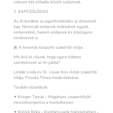
sokszor két előadás között születnek.
2. KAPCSOLÓDÁS
Az AI korában az együttműködés új dimenziót
kap. Nemcsak emberek működnek együtt
emberekkel, hanem emberek és intelligens
rendszerek is.
🎤 A felvonás központi szakértői vitája:
Mit árul el rólunk, hogy egyre többen
szerelmesek az AI-jukba?
Lindák Linda és Dr. Lovas Kiss Antal szakértői
vitája, Piroska Tímea moderálásával.
További előadások:
✦ Krieger Tamás – Magányos szuperhősök:
neurodivergencia a munkahelyen
✦ Kóródi Réka – Konfliktusaink tükörképében –