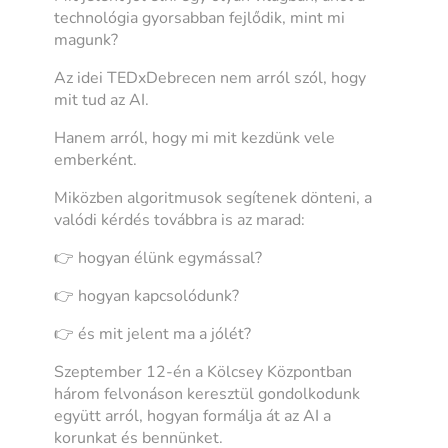
technológia gyorsabban fejlődik, mint mi
magunk?
Az idei TEDxDebrecen nem arról szól, hogy
mit tud az AI.
Hanem arról, hogy mi mit kezdünk vele
emberként.
Miközben algoritmusok segítenek dönteni, a
valódi kérdés továbbra is az marad:
👉 hogyan élünk egymással?
👉 hogyan kapcsolódunk?
👉 és mit jelent ma a jólét?
Szeptember 12-én a Kölcsey Központban
három felvonáson keresztül gondolkodunk
együtt arról, hogyan formálja át az AI a
korunkat és bennünket.