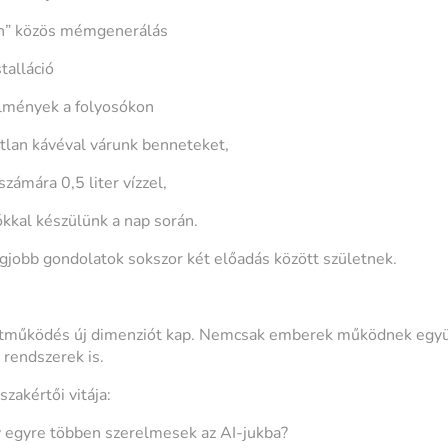
n” közös mémgenerálás
talláció
élmények a folyosókon
tlan kávéval várunk benneteket,
zámára 0,5 liter vízzel,
ókkal készülünk a nap során.
egjobb gondolatok sokszor két előadás között születnek.
ttműködés új dimenziót kap. Nemcsak emberek működnek egy
 rendszerek is.
zakértői vitája:
gy egyre többen szerelmesek az AI-jukba?