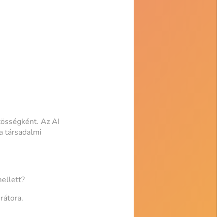
zösségként. Az AI
a társadalmi
ellett?
rátora.