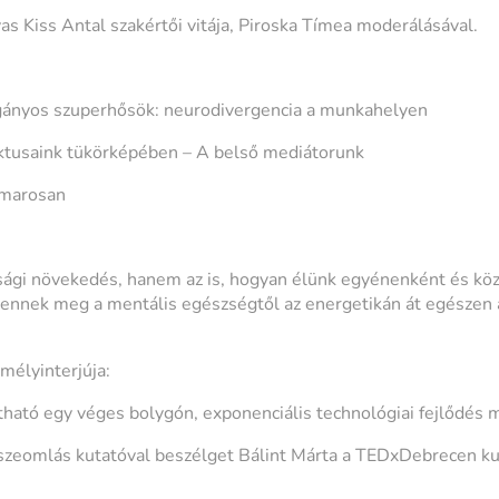
as Kiss Antal szakértői vitája, Piroska Tímea moderálásával.
ányos szuperhősök: neurodivergencia a munkahelyen
iktusaink tükörképében – A belső mediátorunk
amarosan
sági növekedés, hanem az is, hogyan élünk egyénenként és kö
lennek meg a mentális egészségtől az energetikán át egészen 
mélyinterjúja:
tható egy véges bolygón, exponenciális technológiai fejlődés m
szeomlás kutatóval beszélget Bálint Márta a TEDxDebrecen ku