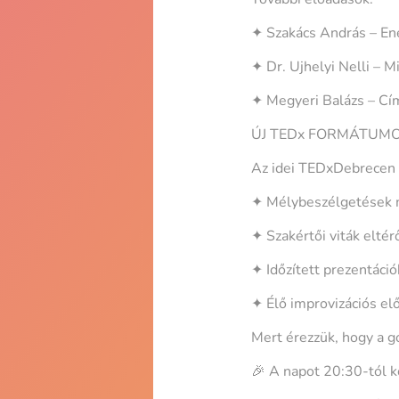
✦ Szakács András – Ener
✦ Dr. Ujhelyi Nelli – M
✦ Megyeri Balázs – C
ÚJ TEDx FORMÁTUMO
Az idei TEDxDebrecen t
✦ Mélybeszélgetések 
✦ Szakértői viták elté
✦ Időzített prezentáció
✦ Élő improvizációs el
Mert érezzük, hogy a g
🎉 A napot 20:30-tól k