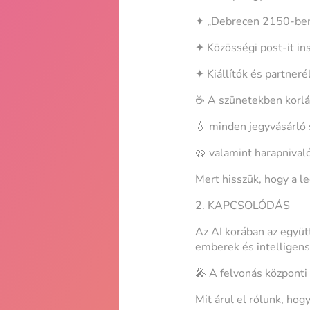
✦ „Debrecen 2150-be
✦ Közösségi post-it ins
✦ Kiállítók és partner
☕ A szünetekben korlá
💧 minden jegyvásárló s
🥨 valamint harapnival
Mert hisszük, hogy a l
2. KAPCSOLÓDÁS
Az AI korában az együ
emberek és intelligens
🎤 A felvonás központi s
Mit árul el rólunk, ho