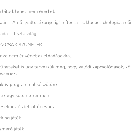
látod, lehet, nem éred el...
lin – A női „változékonyság” mítosza – cikluspszichológia a nő
adat - tiszta világ
NEMCSAK SZÜNETEK
ye nem ér véget az előadásokkal.
üneteket is úgy tervezzük meg, hogy valódi kapcsolódások, k
essenek.
aktív programmal készülünk:
elek egy külön teremben
ésekhez és feltöltődéshez
king játék
ismerő játék