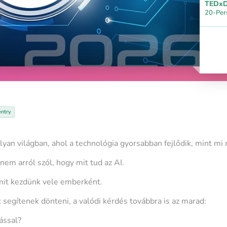
TEDxD
20-Per
entry
 olyan világban, ahol a technológia gyorsabban fejlődik, mint m
em arról szól, hogy mit tud az AI.
mit kezdünk vele emberként.
segítenek dönteni, a valódi kérdés továbbra is az marad:
ással?