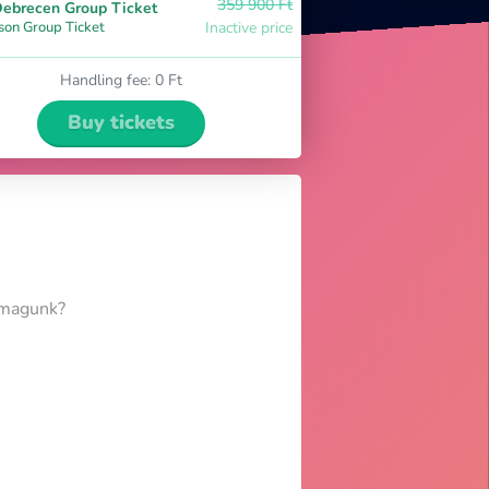
359 900 Ft
ebrecen Group Ticket
son Group Ticket
Inactive price
Handling fee
:
0 Ft
Buy tickets
i magunk?