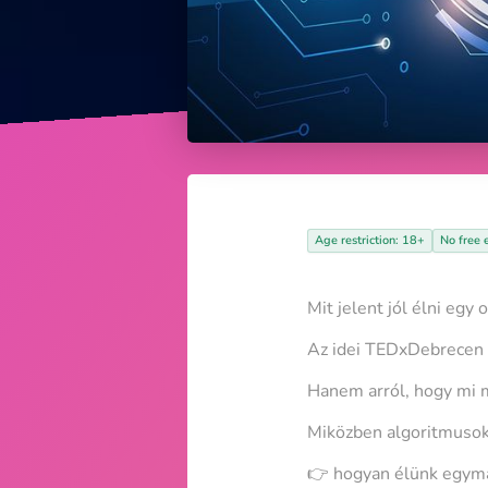
Age restriction: 18+
No free 
Mit jelent jól élni egy
Az idei TEDxDebrecen n
Hanem arról, hogy mi 
Miközben algoritmusok 
👉 hogyan élünk egym