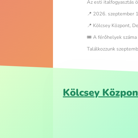
Az esti italfogyasztás 
📍 2026. szeptember 
📍 Kölcsey Központ, D
🎟️ A férőhelyek száma 
Találkozzunk szeptem
Kölcsey Közpon