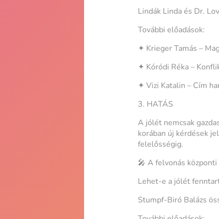
Lindák Linda és Dr. Lov
További előadások:
✦ Krieger Tamás – Mag
✦ Kóródi Réka – Konfl
✦ Vizi Katalin – Cím h
3. HATÁS
A jólét nemcsak gazda
korában új kérdések je
felelősségig.
🎤 A felvonás központi 
Lehet-e a jólét fenntar
Stumpf-Biró Balázs ös
További előadások: