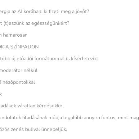
gia az AI korában: ki fizeti meg a jövőt?
it (t)eszünk az egészségünkért?
ím hamarosan
K A SZÍNPADON
öbb új előadói formátummal is kísérletezik:
moderátor nélkül
rő nézőpontokkal
k
őadások váratlan kérdésekkel
ondolatok átadásának módja legalább annyira fontos, mint mag
özös zenés bulival ünnepeljük.