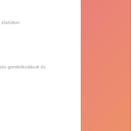
i életúton
özös gondolkodások és