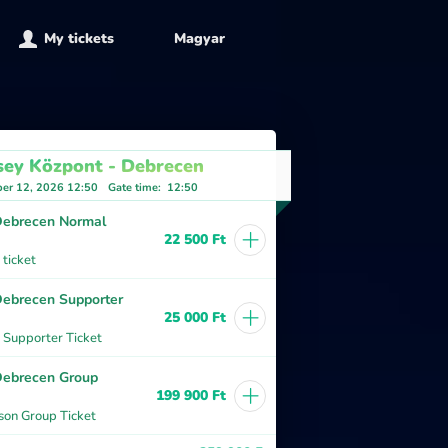
My tickets
Magyar
sey Központ - Debrecen
er 12, 2026 12:50
Gate time
:
12:50
ebrecen Normal
+
22 500 Ft
ticket
ebrecen Supporter
+
25 000 Ft
 Supporter Ticket
ebrecen Group
+
199 900 Ft
son Group Ticket