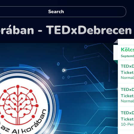
korában - TEDxDebrecen
Kölc
Septemb
TEDxD
Ticket
Normal 
TEDxD
Ticket
Normal
TEDxD
Ticket
10-Per