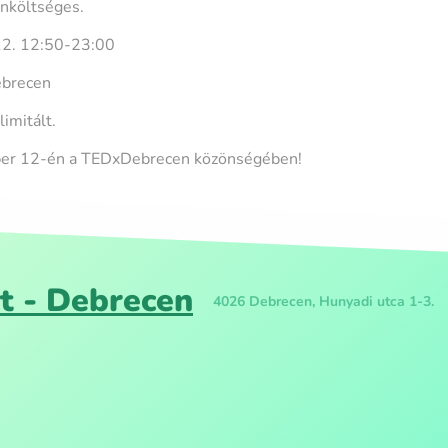
önköltséges.
12. 12:50-23:00
ebrecen
limitált.
ber 12-én a TEDxDebrecen közönségében!
t - Debrecen
4026 Debrecen, Hunyadi utca 1-3.