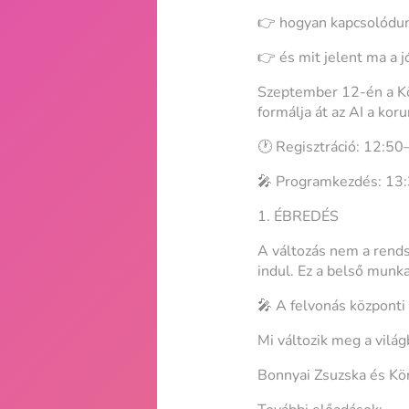
👉 hogyan kapcsolódu
👉 és mit jelent ma a j
Szeptember 12-én a Kö
formálja át az AI a kor
🕐 Regisztráció: 12:5
🎤 Programkezdés: 13
1. ÉBREDÉS
A változás nem a rends
indul. Ez a belső munk
🎤 A felvonás központ
Mi változik meg a vilá
Bonnyai Zsuzska és Kön