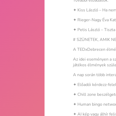
További előadások:
✦ Kiss László – Ha nem 
✦ Rieger-Nagy Éva Kata
✦ Petis László – Tiszta 
# SZÜNETEK, AMIK 
A TEDxDebrecen élmén
Az idei eseményen a sz
játékos élmények szül
A nap során több inter
✦ Előadói kérdezz-fel
✦ Chill zone beszélget
✦ Human bingo networ
✦ AI kép vagy álhír fel