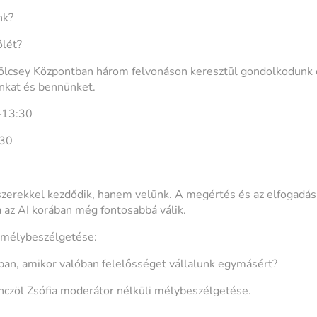
nk?
ólét?
lcsey Központban három felvonáson keresztül gondolkodunk e
unkat és bennünket.
0–13:30
:30
zerekkel kezdődik, hanem velünk. A megértés és az elfogadás
a az AI korában még fontosabbá válik.
i mélybeszélgetése:
gban, amikor valóban felelősséget vállalunk egymásért?
czöl Zsófia moderátor nélküli mélybeszélgetése.