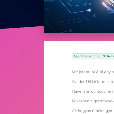
Age restriction: 18+
No free 
Mit jelent jól élni egy
Az idei TEDxDebrecen n
Hanem arról, hogy mi 
Miközben algoritmusok 
👉 hogyan élünk egym