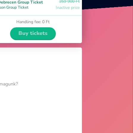
359 900 Ft
ebrecen Group Ticket
son Group Ticket
Inactive price
Handling fee
:
0 Ft
Buy tickets
i magunk?