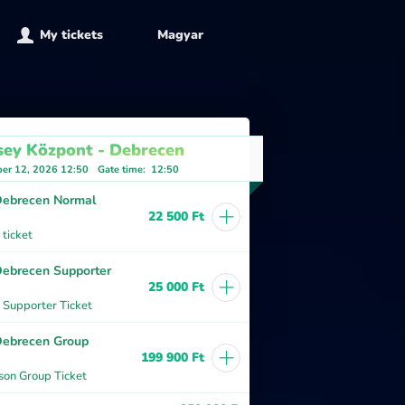
My tickets
Magyar
sey Központ - Debrecen
er 12, 2026 12:50
Gate time
:
12:50
ebrecen Normal
+
22 500 Ft
ticket
ebrecen Supporter
+
25 000 Ft
 Supporter Ticket
ebrecen Group
+
199 900 Ft
son Group Ticket