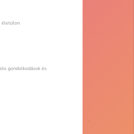
i életúton
özös gondolkodások és