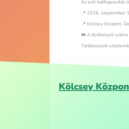
Az esti italfogyasztás 
📍 2026. szeptember 
📍 Kölcsey Központ, D
🎟️ A férőhelyek száma 
Találkozzunk szeptem
Kölcsey Közpon