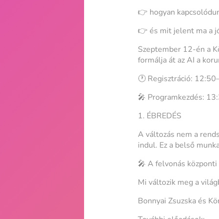
👉 hogyan kapcsolódu
👉 és mit jelent ma a j
Szeptember 12-én a Kö
formálja át az AI a kor
🕐 Regisztráció: 12:5
🎤 Programkezdés: 13
1. ÉBREDÉS
A változás nem a rends
indul. Ez a belső munk
🎤 A felvonás központ
Mi változik meg a vilá
Bonnyai Zsuzska és Kön