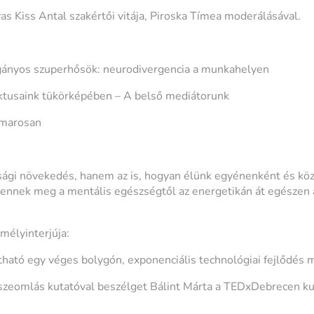
as Kiss Antal szakértői vitája, Piroska Tímea moderálásával.
ányos szuperhősök: neurodivergencia a munkahelyen
iktusaink tükörképében – A belső mediátorunk
amarosan
sági növekedés, hanem az is, hogyan élünk egyénenként és kö
lennek meg a mentális egészségtől az energetikán át egészen 
mélyinterjúja:
tható egy véges bolygón, exponenciális technológiai fejlődés m
szeomlás kutatóval beszélget Bálint Márta a TEDxDebrecen ku