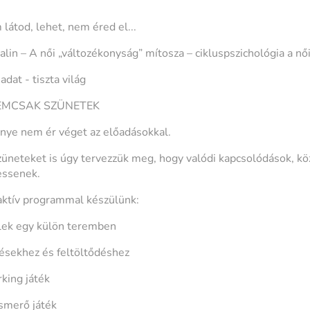
látod, lehet, nem éred el...
lin – A női „változékonyság” mítosza – cikluspszichológia a nő
adat - tiszta világ
NEMCSAK SZÜNETEK
ye nem ér véget az előadásokkal.
üneteket is úgy tervezzük meg, hogy valódi kapcsolódások, k
essenek.
aktív programmal készülünk:
elek egy külön teremben
ésekhez és feltöltődéshez
king játék
ismerő játék