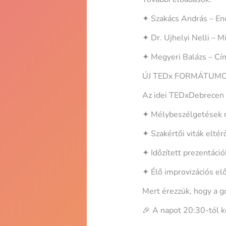
✦ Szakács András – Ener
✦ Dr. Ujhelyi Nelli – M
✦ Megyeri Balázs – C
ÚJ TEDx FORMÁTUMO
Az idei TEDxDebrecen t
✦ Mélybeszélgetések 
✦ Szakértői viták elté
✦ Időzített prezentáció
✦ Élő improvizációs el
Mert érezzük, hogy a g
🎉 A napot 20:30-tól k