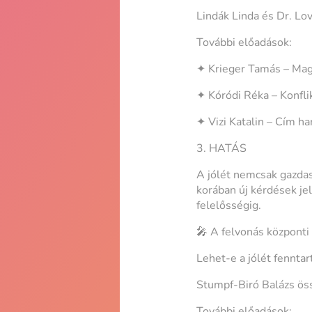
Lindák Linda és Dr. Lov
További előadások:
✦ Krieger Tamás – Mag
✦ Kóródi Réka – Konfl
✦ Vizi Katalin – Cím h
3. HATÁS
A jólét nemcsak gazda
korában új kérdések je
felelősségig.
🎤 A felvonás központi 
Lehet-e a jólét fenntar
Stumpf-Biró Balázs ös
További előadások: