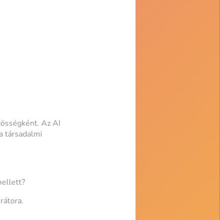
zösségként. Az AI
a társadalmi
ellett?
rátora.