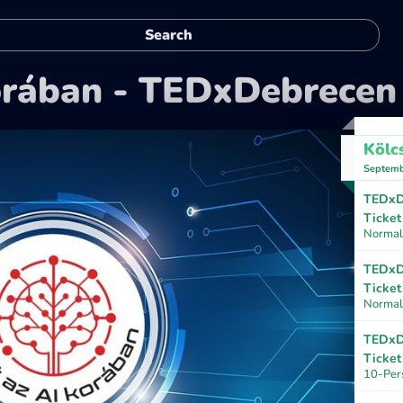
korában - TEDxDebrecen
Kölc
Septemb
TEDxD
Ticket
Normal 
TEDxD
Ticket
Normal
TEDxD
Ticket
10-Per