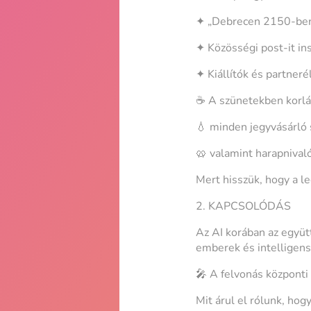
✦ „Debrecen 2150-be
✦ Közösségi post-it ins
✦ Kiállítók és partner
☕ A szünetekben korlá
💧 minden jegyvásárló s
🥨 valamint harapnival
Mert hisszük, hogy a l
2. KAPCSOLÓDÁS
Az AI korában az együ
emberek és intelligens
🎤 A felvonás központi s
Mit árul el rólunk, ho