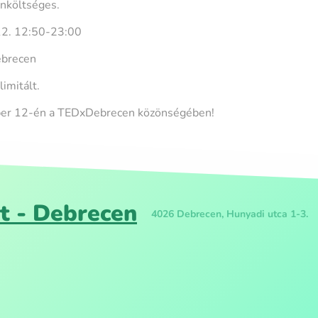
önköltséges.
12. 12:50-23:00
ebrecen
limitált.
ber 12-én a TEDxDebrecen közönségében!
t - Debrecen
4026 Debrecen, Hunyadi utca 1-3.