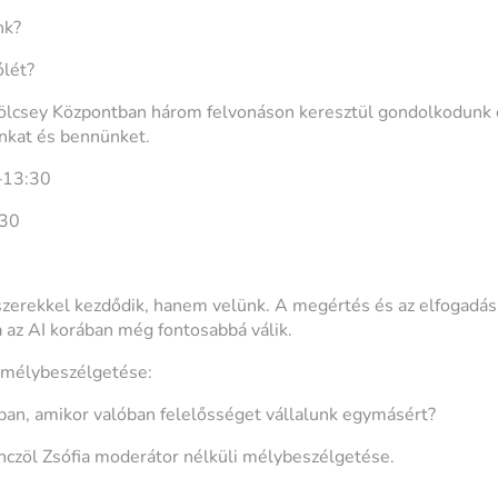
nk?
ólét?
lcsey Központban három felvonáson keresztül gondolkodunk e
unkat és bennünket.
0–13:30
:30
zerekkel kezdődik, hanem velünk. A megértés és az elfogadás
a az AI korában még fontosabbá válik.
i mélybeszélgetése:
gban, amikor valóban felelősséget vállalunk egymásért?
czöl Zsófia moderátor nélküli mélybeszélgetése.