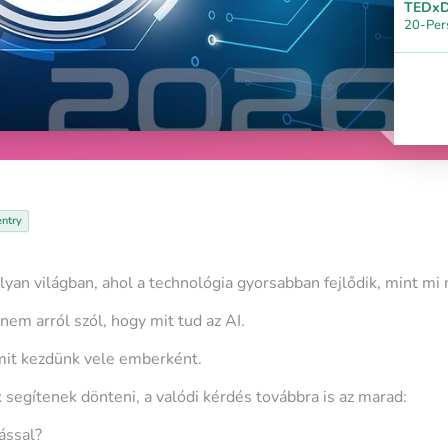
TEDxD
20-Per
entry
 olyan világban, ahol a technológia gyorsabban fejlődik, mint m
em arról szól, hogy mit tud az AI.
mit kezdünk vele emberként.
segítenek dönteni, a valódi kérdés továbbra is az marad:
ással?