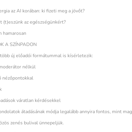
gia az AI korában: ki fizeti meg a jövőt?
it (t)eszünk az egészségünkért?
ím hamarosan
K A SZÍNPADON
öbb új előadói formátummal is kísérletezik:
moderátor nélkül
rő nézőpontokkal
k
őadások váratlan kérdésekkel
ondolatok átadásának módja legalább annyira fontos, mint mag
özös zenés bulival ünnepeljük.