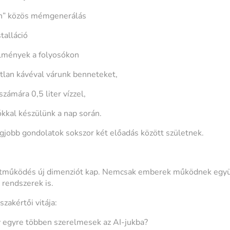
n” közös mémgenerálás
talláció
élmények a folyosókon
tlan kávéval várunk benneteket,
zámára 0,5 liter vízzel,
ókkal készülünk a nap során.
egjobb gondolatok sokszor két előadás között születnek.
ttműködés új dimenziót kap. Nemcsak emberek működnek egy
 rendszerek is.
zakértői vitája:
gy egyre többen szerelmesek az AI-jukba?