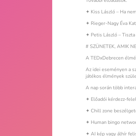
További előadások:
✦ Kiss László – Ha nem 
✦ Rieger-Nagy Éva Kata
✦ Petis László – Tiszta 
# SZÜNETEK, AMIK 
A TEDxDebrecen élmén
Az idei eseményen a sz
játékos élmények szül
A nap során több inter
✦ Előadói kérdezz-fel
✦ Chill zone beszélget
✦ Human bingo networ
✦ AI kép vagy álhír fel