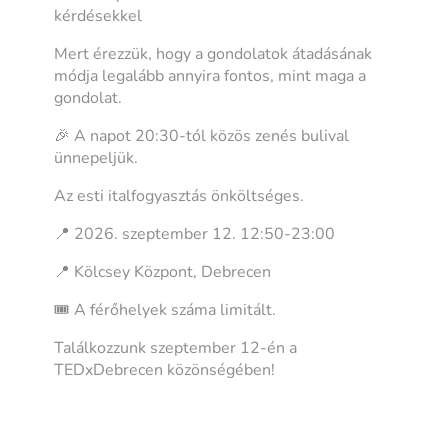
kérdésekkel
Mert érezzük, hogy a gondolatok átadásának
módja legalább annyira fontos, mint maga a
gondolat.
🎉 A napot 20:30-tól közös zenés bulival
ünnepeljük.
Az esti italfogyasztás önköltséges.
📍 2026. szeptember 12. 12:50-23:00
📍 Kölcsey Központ, Debrecen
🎟️ A férőhelyek száma limitált.
Találkozzunk szeptember 12-én a
TEDxDebrecen közönségében!