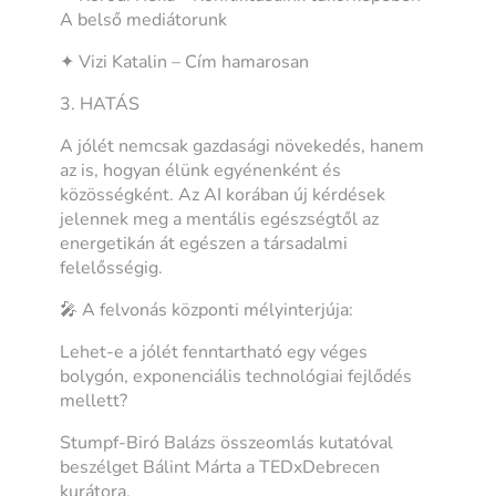
A belső mediátorunk
✦ Vizi Katalin – Cím hamarosan
3. HATÁS
A jólét nemcsak gazdasági növekedés, hanem
az is, hogyan élünk egyénenként és
közösségként. Az AI korában új kérdések
jelennek meg a mentális egészségtől az
energetikán át egészen a társadalmi
felelősségig.
🎤 A felvonás központi mélyinterjúja:
Lehet-e a jólét fenntartható egy véges
bolygón, exponenciális technológiai fejlődés
mellett?
Stumpf-Biró Balázs összeomlás kutatóval
beszélget Bálint Márta a TEDxDebrecen
kurátora.