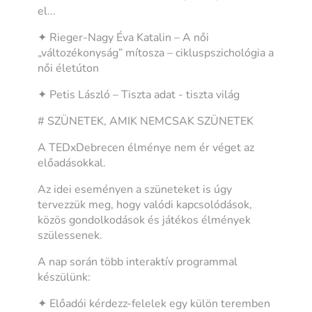
el...
✦ Rieger-Nagy Éva Katalin – A női
„változékonyság” mítosza – cikluspszichológia a
női életúton
✦ Petis László – Tiszta adat - tiszta világ
# SZÜNETEK, AMIK NEMCSAK SZÜNETEK
A TEDxDebrecen élménye nem ér véget az
előadásokkal.
Az idei eseményen a szüneteket is úgy
tervezzük meg, hogy valódi kapcsolódások,
közös gondolkodások és játékos élmények
szülessenek.
A nap során több interaktív programmal
készülünk:
✦ Előadói kérdezz-felelek egy külön teremben