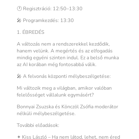
🕐 Regisztráció: 12:50–13:30
🎤 Programkezdés: 13:30
1. ÉBREDÉS
A változás nem a rendszerekkel kezdődik,
hanem velünk. A megértés és az elfogadás
mindig egyéni szinten indul. Ez a belső munka
az AI korában még fontosabbá válik.
🎤 A felvonás központi mélybeszélgetése:
Mi változik meg a világban, amikor valóban
felelősséget vállalunk egymásért?
Bonnyai Zsuzska és Könczöl Zsófia moderátor
nélküli mélybeszélgetése.
További előadások:
✦ Kiss László – Ha nem látod, lehet, nem éred