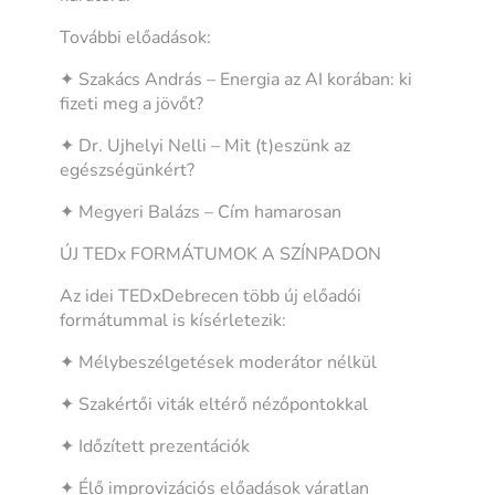
További előadások:
✦ Szakács András – Energia az AI korában: ki
fizeti meg a jövőt?
✦ Dr. Ujhelyi Nelli – Mit (t)eszünk az
egészségünkért?
✦ Megyeri Balázs – Cím hamarosan
ÚJ TEDx FORMÁTUMOK A SZÍNPADON
Az idei TEDxDebrecen több új előadói
formátummal is kísérletezik:
✦ Mélybeszélgetések moderátor nélkül
✦ Szakértői viták eltérő nézőpontokkal
✦ Időzített prezentációk
✦ Élő improvizációs előadások váratlan