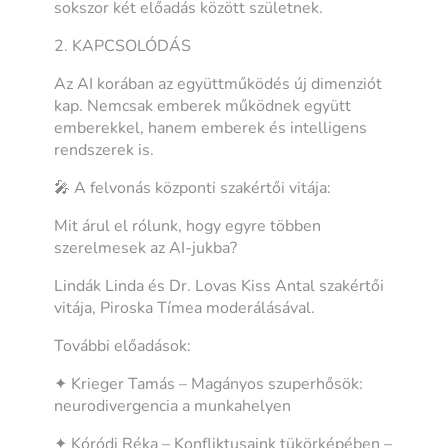
sokszor két előadás között születnek.
2. KAPCSOLÓDÁS
Az AI korában az együttműködés új dimenziót
kap. Nemcsak emberek működnek együtt
emberekkel, hanem emberek és intelligens
rendszerek is.
🎤 A felvonás központi szakértői vitája:
Mit árul el rólunk, hogy egyre többen
szerelmesek az AI-jukba?
Lindák Linda és Dr. Lovas Kiss Antal szakértői
vitája, Piroska Tímea moderálásával.
További előadások:
✦ Krieger Tamás – Magányos szuperhősök:
neurodivergencia a munkahelyen
✦ Kóródi Réka – Konfliktusaink tükörképében –