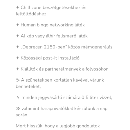
✦ Chill zone beszélgetésekhez és
feltöltődéshez
✦ Human bingo networking játék
✦ AI kép vagy álhír felismerő játék
✦ „Debrecen 2150-ben” közös mémgenerálás
✦ Közösségi post-it installáció
✦ Kiállítók és partnerélmények a folyosókon
☕ A szünetekben korlátlan kávéval várunk
benneteket,
💧 minden jegyvásárló számára 0,5 liter vízzel,
🥨 valamint harapnivalókkal készülünk a nap
során.
Mert hisszük, hogy a legjobb gondolatok