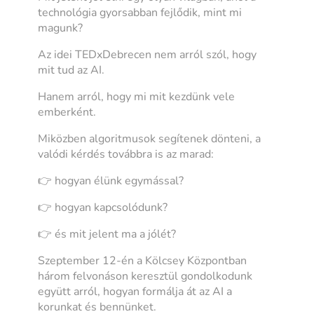
technológia gyorsabban fejlődik, mint mi
magunk?
Az idei TEDxDebrecen nem arról szól, hogy
mit tud az AI.
Hanem arról, hogy mi mit kezdünk vele
emberként.
Miközben algoritmusok segítenek dönteni, a
valódi kérdés továbbra is az marad:
👉 hogyan élünk egymással?
👉 hogyan kapcsolódunk?
👉 és mit jelent ma a jólét?
Szeptember 12-én a Kölcsey Központban
három felvonáson keresztül gondolkodunk
együtt arról, hogyan formálja át az AI a
korunkat és bennünket.