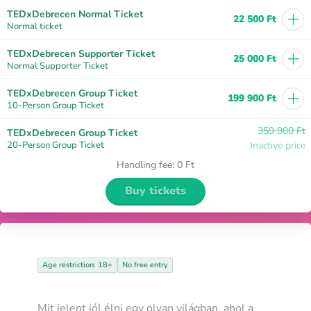
+
TEDxDebrecen Normal Ticket
22 500 Ft
Normal ticket
+
TEDxDebrecen Supporter Ticket
25 000 Ft
Normal Supporter Ticket
+
TEDxDebrecen Group Ticket
199 900 Ft
10-Person Group Ticket
359 900 Ft
TEDxDebrecen Group Ticket
20-Person Group Ticket
Inactive price
Handling fee
:
0 Ft
Buy tickets
Age restriction: 18+
No free entry
Mit jelent jól élni egy olyan világban, ahol a