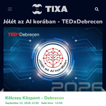
Jólét az AI korában - TEDxDebrecen
Kölcsey Központ - Debrecen
September 12, 2026 12:50
Gate time
:
12:50