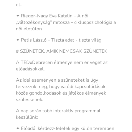
el...
✦ Rieger-Nagy Éva Katalin – A női
„változékonyság” mítosza – cikluspszichológia a
női életúton
✦ Petis László – Tiszta adat - tiszta világ
# SZÜNETEK, AMIK NEMCSAK SZÜNETEK
A TEDxDebrecen élménye nem ér véget az
előadásokkal.
Az idei eseményen a szüneteket is úgy
tervezzük meg, hogy valódi kapcsolódások,
közös gondolkodások és játékos élmények
szülessenek.
A nap során több interaktív programmal
készülünk:
✦ Előadói kérdezz-felelek egy külön teremben