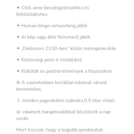
✦ Chill zone beszélgetésekhez és
feltöltődéshez
✦ Human bingo networking játék
✦ AI kép vagy álhír felismerő játék
✦ „Debrecen 2150-ben” közös mémgenerálás
✦ Közösségi post-it installáció
✦ Kiállítók és partnerélmények a folyosókon
☕ A szünetekben korlátlan kávéval várunk
benneteket,
💧 minden jegyvásárló számára 0,5 liter vízzel,
🥨 valamint harapnivalókkal készülünk a nap
során.
Mert hisszük, hogy a legjobb gondolatok