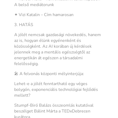
A belső mediátorunk
✦ Vizi Katalin – Cím hamarosan
3. HATÁS
A jólét nemcsak gazdasági növekedés, hanem
az is, hogyan élünk egyénenként és
közösségként. Az AI korában új kérdések
jelennek meg a mentális egészségtől az
energetikán át egészen a társadalmi
felelősségig.
🎤 A felvonás központi mélyinterjúja:
Lehet-e a jólét fenntartható egy véges
bolygón, exponenciális technológiai fejlődés
mellett?
Stumpf-Biró Balázs összeomlás kutatóval
beszélget Bálint Márta a TEDxDebrecen
kurátora.