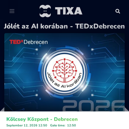
Jólét az AI korában - TEDxDebrecen
Kölcsey Központ - Debrecen
September 12, 2026 12:50
Gate time
:
12:50