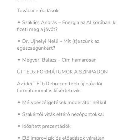
További előadások:
✦ Szakács András – Energia az AI korában: ki
fizeti meg a jövőt?
✦ Dr. Ujhelyi Nelli – Mit (t)eszünk az
egészségünkért?
✦ Megyeri Balázs – Cím hamarosan
ÚJ TEDx FORMÁTUMOK A SZÍNPADON
Az idei TEDxDebrecen több új előadói
formátummal is kísérletezik:
✦ Mélybeszélgetések moderátor nélkül
✦ Szakértői viták eltérő nézőpontokkal
✦ Időzített prezentációk
✦ Élő improvizációs előadások váratlan