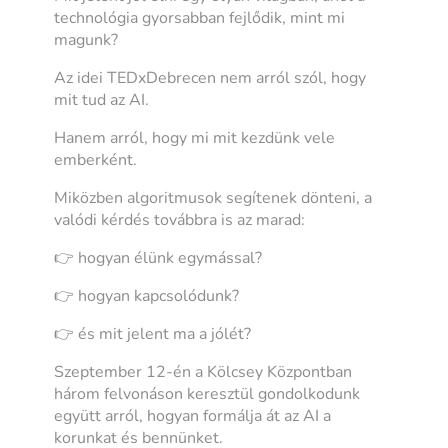
technológia gyorsabban fejlődik, mint mi
magunk?
Az idei TEDxDebrecen nem arról szól, hogy
mit tud az AI.
Hanem arról, hogy mi mit kezdünk vele
emberként.
Miközben algoritmusok segítenek dönteni, a
valódi kérdés továbbra is az marad:
👉 hogyan élünk egymással?
👉 hogyan kapcsolódunk?
👉 és mit jelent ma a jólét?
Szeptember 12-én a Kölcsey Központban
három felvonáson keresztül gondolkodunk
együtt arról, hogyan formálja át az AI a
korunkat és bennünket.