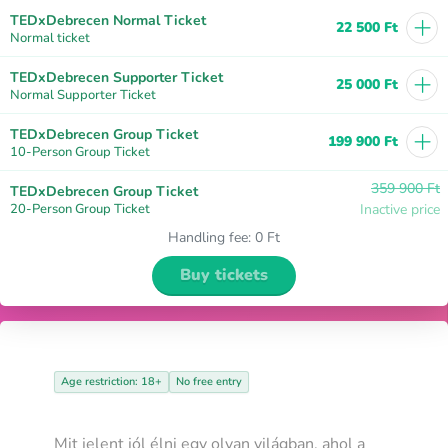
+
TEDxDebrecen Normal Ticket
22 500 Ft
Normal ticket
+
TEDxDebrecen Supporter Ticket
25 000 Ft
Normal Supporter Ticket
+
TEDxDebrecen Group Ticket
199 900 Ft
10-Person Group Ticket
359 900 Ft
TEDxDebrecen Group Ticket
20-Person Group Ticket
Inactive price
Handling fee
:
0 Ft
Buy tickets
Age restriction: 18+
No free entry
Mit jelent jól élni egy olyan világban, ahol a