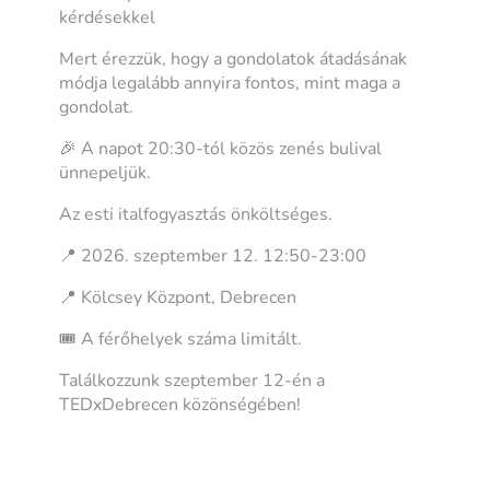
kérdésekkel
Mert érezzük, hogy a gondolatok átadásának
módja legalább annyira fontos, mint maga a
gondolat.
🎉 A napot 20:30-tól közös zenés bulival
ünnepeljük.
Az esti italfogyasztás önköltséges.
📍 2026. szeptember 12. 12:50-23:00
📍 Kölcsey Központ, Debrecen
🎟️ A férőhelyek száma limitált.
Találkozzunk szeptember 12-én a
TEDxDebrecen közönségében!