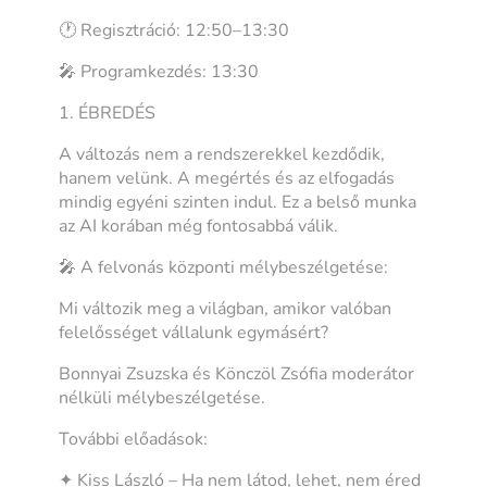
🕐 Regisztráció: 12:50–13:30
🎤 Programkezdés: 13:30
1. ÉBREDÉS
A változás nem a rendszerekkel kezdődik,
hanem velünk. A megértés és az elfogadás
mindig egyéni szinten indul. Ez a belső munka
az AI korában még fontosabbá válik.
🎤 A felvonás központi mélybeszélgetése:
Mi változik meg a világban, amikor valóban
felelősséget vállalunk egymásért?
Bonnyai Zsuzska és Könczöl Zsófia moderátor
nélküli mélybeszélgetése.
További előadások:
✦ Kiss László – Ha nem látod, lehet, nem éred