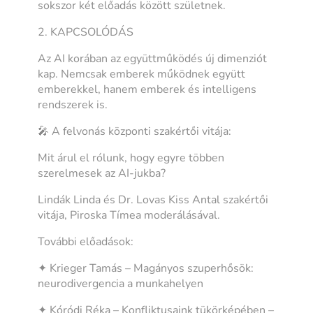
sokszor két előadás között születnek.
2. KAPCSOLÓDÁS
Az AI korában az együttműködés új dimenziót
kap. Nemcsak emberek működnek együtt
emberekkel, hanem emberek és intelligens
rendszerek is.
🎤 A felvonás központi szakértői vitája:
Mit árul el rólunk, hogy egyre többen
szerelmesek az AI-jukba?
Lindák Linda és Dr. Lovas Kiss Antal szakértői
vitája, Piroska Tímea moderálásával.
További előadások:
✦ Krieger Tamás – Magányos szuperhősök:
neurodivergencia a munkahelyen
✦ Kóródi Réka – Konfliktusaink tükörképében –