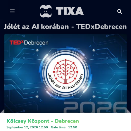
Jólét az AI korában - TEDxDebrecen
Kölcsey Központ - Debrecen
September 12, 2026 12:50
Gate time
:
12:50