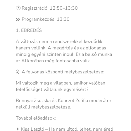
🕐 Regisztráció: 12:50–13:30
🎤 Programkezdés: 13:30
1. ÉBREDÉS
A változás nem a rendszerekkel kezdődik,
hanem velünk. A megértés és az elfogadás
mindig egyéni szinten indul. Ez a belső munka
az AI korában még fontosabbá válik.
🎤 A felvonás központi mélybeszélgetése:
Mi változik meg a világban, amikor valóban
felelősséget vállalunk egymásért?
Bonnyai Zsuzska és Könczöl Zsófia moderátor
nélküli mélybeszélgetése.
További előadások:
✦ Kiss László – Ha nem látod, lehet, nem éred