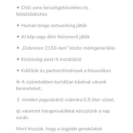
✦ Chill zone beszélgetésekhez és
feltöltődéshez
✦ Human bingo networking játék
✦ AI kép vagy álhír felismerő játék
✦ „Debrecen 2150-ben” közös mémgenerálás
✦ Közösségi post-it installáció
✦ Kiállítók és partnerélmények a folyosókon
☕ A szünetekben korlátlan kávéval várunk
benneteket,
💧 minden jegyvásárló számára 0,5 liter vízzel,
🥨 valamint harapnivalókkal készülünk a nap
során.
Mert hisszük, hogy a legjobb gondolatok