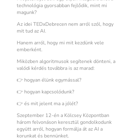
technológia gyorsabban fejlődik, mint mi
magunk?
Az idei TEDxDebrecen nem arról szól, hogy
mit tud az AI.
Hanem arról, hogy mi mit kezdünk vele
emberként.
Miközben algoritmusok segítenek dönteni, a
valódi kérdés továbbra is az marad:
👉 hogyan élünk egymással?
👉 hogyan kapcsolódunk?
👉 és mit jelent ma a jólét?
Szeptember 12-én a Kölcsey Központban
három felvonáson keresztül gondolkodunk
együtt arról, hogyan formálja át az AI a
korunkat és bennünket.