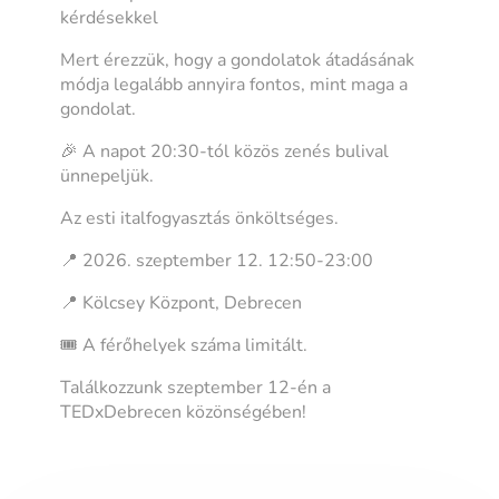
kérdésekkel
Mert érezzük, hogy a gondolatok átadásának
módja legalább annyira fontos, mint maga a
gondolat.
🎉 A napot 20:30-tól közös zenés bulival
ünnepeljük.
Az esti italfogyasztás önköltséges.
📍 2026. szeptember 12. 12:50-23:00
📍 Kölcsey Központ, Debrecen
🎟️ A férőhelyek száma limitált.
Találkozzunk szeptember 12-én a
TEDxDebrecen közönségében!