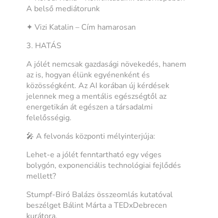
A belső mediátorunk
✦ Vizi Katalin – Cím hamarosan
3. HATÁS
A jólét nemcsak gazdasági növekedés, hanem
az is, hogyan élünk egyénenként és
közösségként. Az AI korában új kérdések
jelennek meg a mentális egészségtől az
energetikán át egészen a társadalmi
felelősségig.
🎤 A felvonás központi mélyinterjúja:
Lehet-e a jólét fenntartható egy véges
bolygón, exponenciális technológiai fejlődés
mellett?
Stumpf-Biró Balázs összeomlás kutatóval
beszélget Bálint Márta a TEDxDebrecen
kurátora.