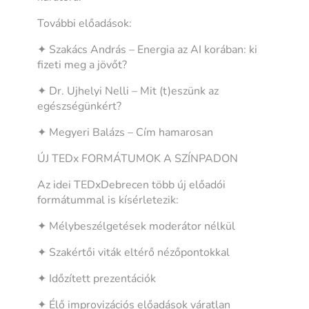
További előadások:
✦ Szakács András – Energia az AI korában: ki
fizeti meg a jövőt?
✦ Dr. Ujhelyi Nelli – Mit (t)eszünk az
egészségünkért?
✦ Megyeri Balázs – Cím hamarosan
ÚJ TEDx FORMÁTUMOK A SZÍNPADON
Az idei TEDxDebrecen több új előadói
formátummal is kísérletezik:
✦ Mélybeszélgetések moderátor nélkül
✦ Szakértői viták eltérő nézőpontokkal
✦ Időzített prezentációk
✦ Élő improvizációs előadások váratlan