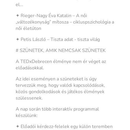
el...
✦ Rieger-Nagy Éva Katalin – A női
„változékonyság” mítosza – cikluspszichológia a
női életúton
✦ Petis László – Tiszta adat - tiszta világ
# SZÜNETEK, AMIK NEMCSAK SZÜNETEK
A TEDxDebrecen élménye nem ér véget az
előadásokkal.
Az idei eseményen a szüneteket is úgy
tervezzük meg, hogy valódi kapcsolódások,
közös gondolkodások és játékos élmények
szülessenek.
A nap során több interaktív programmal
készülünk:
✦ Előadói kérdezz-felelek egy külön teremben