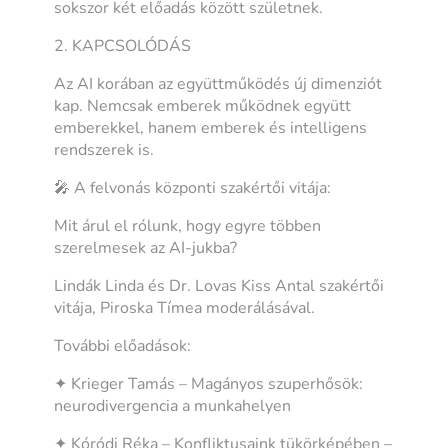
sokszor két előadás között születnek.
2. KAPCSOLÓDÁS
Az AI korában az együttműködés új dimenziót
kap. Nemcsak emberek működnek együtt
emberekkel, hanem emberek és intelligens
rendszerek is.
🎤 A felvonás központi szakértői vitája:
Mit árul el rólunk, hogy egyre többen
szerelmesek az AI-jukba?
Lindák Linda és Dr. Lovas Kiss Antal szakértői
vitája, Piroska Tímea moderálásával.
További előadások:
✦ Krieger Tamás – Magányos szuperhősök:
neurodivergencia a munkahelyen
✦ Kóródi Réka – Konfliktusaink tükörképében –