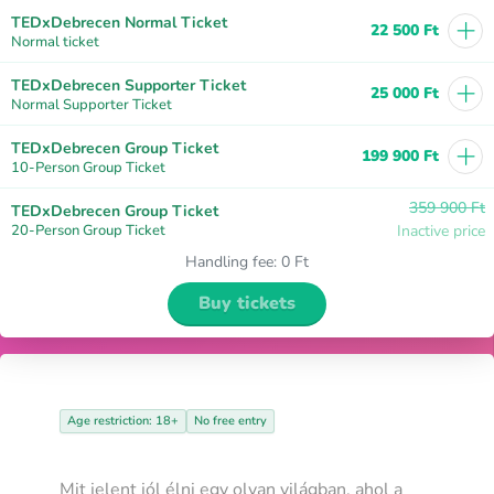
+
TEDxDebrecen Normal Ticket
22 500 Ft
Normal ticket
+
TEDxDebrecen Supporter Ticket
25 000 Ft
Normal Supporter Ticket
+
TEDxDebrecen Group Ticket
199 900 Ft
10-Person Group Ticket
359 900 Ft
TEDxDebrecen Group Ticket
20-Person Group Ticket
Inactive price
Handling fee
:
0 Ft
Buy tickets
Age restriction: 18+
No free entry
Mit jelent jól élni egy olyan világban, ahol a