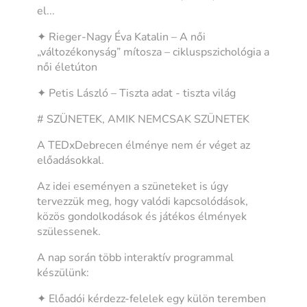
el...
✦ Rieger-Nagy Éva Katalin – A női
„változékonyság” mítosza – cikluspszichológia a
női életúton
✦ Petis László – Tiszta adat - tiszta világ
# SZÜNETEK, AMIK NEMCSAK SZÜNETEK
A TEDxDebrecen élménye nem ér véget az
előadásokkal.
Az idei eseményen a szüneteket is úgy
tervezzük meg, hogy valódi kapcsolódások,
közös gondolkodások és játékos élmények
szülessenek.
A nap során több interaktív programmal
készülünk:
✦ Előadói kérdezz-felelek egy külön teremben