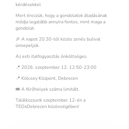
kérdésekkel
Mert érezzük, hogy a gondolatok átadásának
módja legalább annyira fontos, mint maga a
gondolat.
🎉 A napot 20:30-tól közös zenés bulival
ünnepeljük.
Az esti italfogyasztás önköltséges.
📍 2026. szeptember 12. 12:50-23:00
📍 Kölcsey Központ, Debrecen
🎟️ A férőhelyek száma limitált.
Találkozzunk szeptember 12-én a
TEDxDebrecen közönségében!