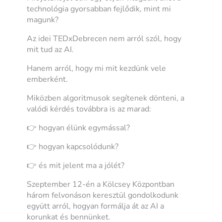
technológia gyorsabban fejlődik, mint mi
magunk?
Az idei TEDxDebrecen nem arról szól, hogy
mit tud az AI.
Hanem arról, hogy mi mit kezdünk vele
emberként.
Miközben algoritmusok segítenek dönteni, a
valódi kérdés továbbra is az marad:
👉 hogyan élünk egymással?
👉 hogyan kapcsolódunk?
👉 és mit jelent ma a jólét?
Szeptember 12-én a Kölcsey Központban
három felvonáson keresztül gondolkodunk
együtt arról, hogyan formálja át az AI a
korunkat és bennünket.