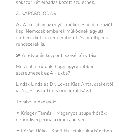
sokszor két előadás között születnek.
2. KAPCSOLÓDÁS
Az AI korában az együttműködés új dimenziót
kap. Nemcsak emberek működnek együtt
emberekkel, hanem emberek és intelligens
rendszerek is.
🎤 A felvonás központi szakértői vitája:
Mit árul el rólunk, hogy egyre többen
szerelmesek az AI-jukba?
Lindák Linda és Dr. Lovas Kiss Antal szakértői
vitája, Piroska Tímea moderálásával.
További előadások:
✦ Krieger Tamás – Magányos szuperhősök:
neurodivergencia a munkahelyen
✦ Kóródi Réka – Konfliktusaink tükörképében –