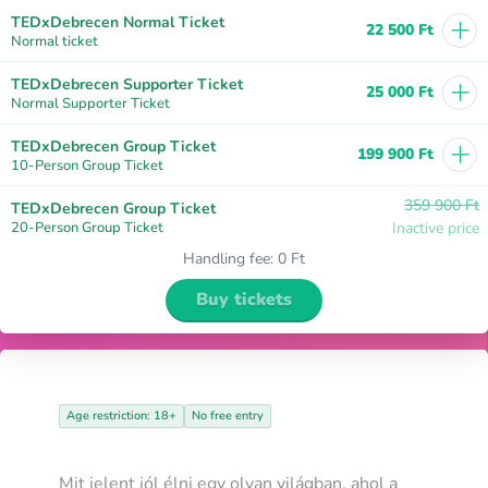
+
TEDxDebrecen Normal Ticket
22 500 Ft
Normal ticket
+
TEDxDebrecen Supporter Ticket
25 000 Ft
Normal Supporter Ticket
+
TEDxDebrecen Group Ticket
199 900 Ft
10-Person Group Ticket
359 900 Ft
TEDxDebrecen Group Ticket
20-Person Group Ticket
Inactive price
Handling fee
:
0 Ft
Buy tickets
Age restriction: 18+
No free entry
Mit jelent jól élni egy olyan világban, ahol a