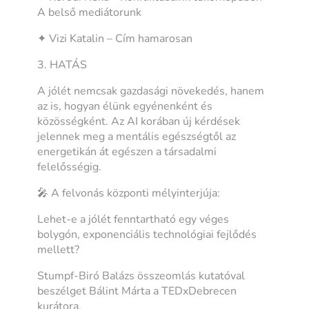
A belső mediátorunk
✦ Vizi Katalin – Cím hamarosan
3. HATÁS
A jólét nemcsak gazdasági növekedés, hanem
az is, hogyan élünk egyénenként és
közösségként. Az AI korában új kérdések
jelennek meg a mentális egészségtől az
energetikán át egészen a társadalmi
felelősségig.
🎤 A felvonás központi mélyinterjúja:
Lehet-e a jólét fenntartható egy véges
bolygón, exponenciális technológiai fejlődés
mellett?
Stumpf-Biró Balázs összeomlás kutatóval
beszélget Bálint Márta a TEDxDebrecen
kurátora.