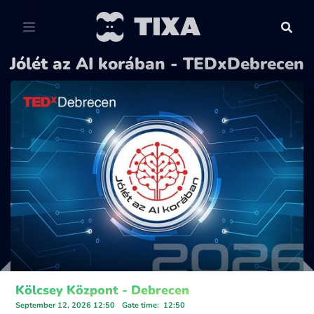
Jólét az AI korában - TEDxDebrecen
Kölcsey Központ - Debrecen
September 12, 2026 12:50
Gate time
:
12:50