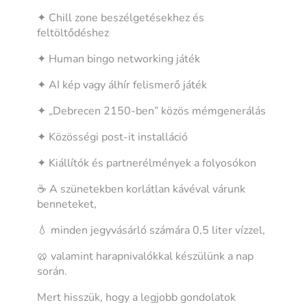
✦ Chill zone beszélgetésekhez és
feltöltődéshez
✦ Human bingo networking játék
✦ AI kép vagy álhír felismerő játék
✦ „Debrecen 2150-ben” közös mémgenerálás
✦ Közösségi post-it installáció
✦ Kiállítók és partnerélmények a folyosókon
☕ A szünetekben korlátlan kávéval várunk
benneteket,
💧 minden jegyvásárló számára 0,5 liter vízzel,
🥨 valamint harapnivalókkal készülünk a nap
során.
Mert hisszük, hogy a legjobb gondolatok