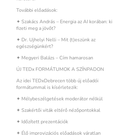
További előadások:
✦ Szakács András – Energia az AI korában: ki
fizeti meg a jövőt?
✦ Dr. Ujhelyi Nelli – Mit (t)eszünk az
egészségünkért?
✦ Megyeri Balázs – Cím hamarosan
ÚJ TEDx FORMÁTUMOK A SZÍNPADON
Az idei TEDxDebrecen több új előadói
formátummal is kísérletezik:
✦ Mélybeszélgetések moderátor nélkül
✦ Szakértői viták eltérő nézőpontokkal
✦ Időzített prezentációk
✦ Élő improvizációs előadások váratlan