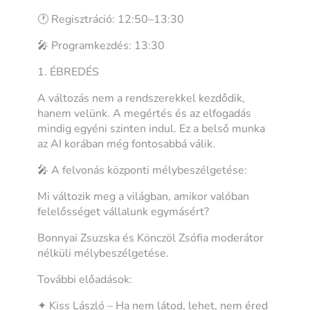
🕐 Regisztráció: 12:50–13:30
🎤 Programkezdés: 13:30
1. ÉBREDÉS
A változás nem a rendszerekkel kezdődik,
hanem velünk. A megértés és az elfogadás
mindig egyéni szinten indul. Ez a belső munka
az AI korában még fontosabbá válik.
🎤 A felvonás központi mélybeszélgetése:
Mi változik meg a világban, amikor valóban
felelősséget vállalunk egymásért?
Bonnyai Zsuzska és Könczöl Zsófia moderátor
nélküli mélybeszélgetése.
További előadások:
✦ Kiss László – Ha nem látod, lehet, nem éred