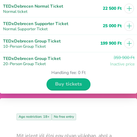
+
TEDxDebrecen Normal Ticket
22 500 Ft
Normal ticket
+
TEDxDebrecen Supporter Ticket
25 000 Ft
Normal Supporter Ticket
+
TEDxDebrecen Group Ticket
199 900 Ft
10-Person Group Ticket
359 900 Ft
TEDxDebrecen Group Ticket
20-Person Group Ticket
Inactive price
Handling fee
:
0 Ft
Buy tickets
Age restriction: 18+
No free entry
Mit jelent jól élni egy olyan világban, ahol a