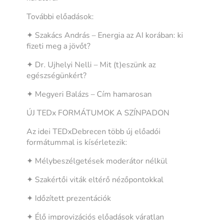
További előadások:
✦ Szakács András – Energia az AI korában: ki
fizeti meg a jövőt?
✦ Dr. Ujhelyi Nelli – Mit (t)eszünk az
egészségünkért?
✦ Megyeri Balázs – Cím hamarosan
ÚJ TEDx FORMÁTUMOK A SZÍNPADON
Az idei TEDxDebrecen több új előadói
formátummal is kísérletezik:
✦ Mélybeszélgetések moderátor nélkül
✦ Szakértői viták eltérő nézőpontokkal
✦ Időzített prezentációk
✦ Élő improvizációs előadások váratlan