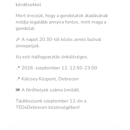
kérdésekkel
Mert érezzük, hogy a gondolatok átadásának
módja legalább annyira fontos, mint maga a
gondolat.
🎉 A napot 20:30-tól közös zenés bulival
ünnepeljük.
Az esti italfogyasztás önköltséges.
📍 2026. szeptember 12. 12:50-23:00
📍 Kölcsey Központ, Debrecen
🎟️ A férőhelyek száma limitált.
Találkozzunk szeptember 12-én a
TEDxDebrecen közönségében!