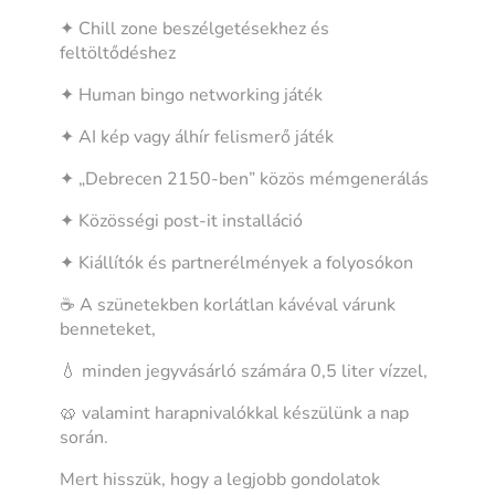
✦ Chill zone beszélgetésekhez és
feltöltődéshez
✦ Human bingo networking játék
✦ AI kép vagy álhír felismerő játék
✦ „Debrecen 2150-ben” közös mémgenerálás
✦ Közösségi post-it installáció
✦ Kiállítók és partnerélmények a folyosókon
☕ A szünetekben korlátlan kávéval várunk
benneteket,
💧 minden jegyvásárló számára 0,5 liter vízzel,
🥨 valamint harapnivalókkal készülünk a nap
során.
Mert hisszük, hogy a legjobb gondolatok