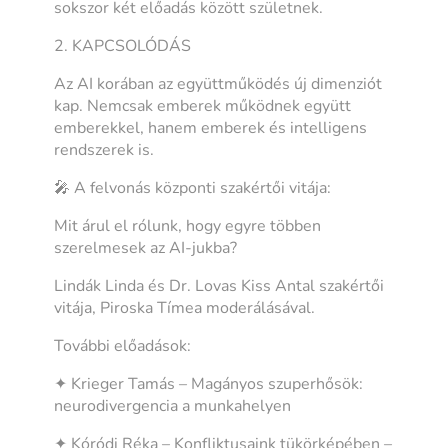
sokszor két előadás között születnek.
2. KAPCSOLÓDÁS
Az AI korában az együttműködés új dimenziót
kap. Nemcsak emberek működnek együtt
emberekkel, hanem emberek és intelligens
rendszerek is.
🎤 A felvonás központi szakértői vitája:
Mit árul el rólunk, hogy egyre többen
szerelmesek az AI-jukba?
Lindák Linda és Dr. Lovas Kiss Antal szakértői
vitája, Piroska Tímea moderálásával.
További előadások:
✦ Krieger Tamás – Magányos szuperhősök:
neurodivergencia a munkahelyen
✦ Kóródi Réka – Konfliktusaink tükörképében –