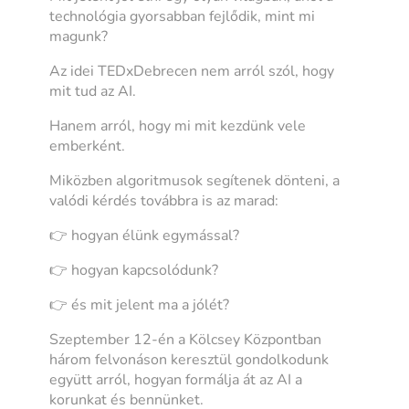
technológia gyorsabban fejlődik, mint mi
magunk?
Az idei TEDxDebrecen nem arról szól, hogy
mit tud az AI.
Hanem arról, hogy mi mit kezdünk vele
emberként.
Miközben algoritmusok segítenek dönteni, a
valódi kérdés továbbra is az marad:
👉 hogyan élünk egymással?
👉 hogyan kapcsolódunk?
👉 és mit jelent ma a jólét?
Szeptember 12-én a Kölcsey Központban
három felvonáson keresztül gondolkodunk
együtt arról, hogyan formálja át az AI a
korunkat és bennünket.