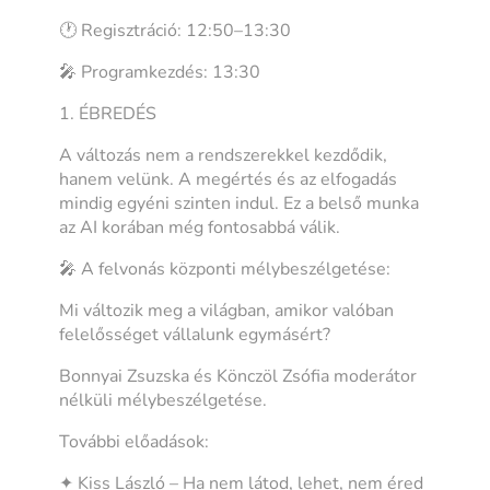
🕐 Regisztráció: 12:50–13:30
🎤 Programkezdés: 13:30
1. ÉBREDÉS
A változás nem a rendszerekkel kezdődik,
hanem velünk. A megértés és az elfogadás
mindig egyéni szinten indul. Ez a belső munka
az AI korában még fontosabbá válik.
🎤 A felvonás központi mélybeszélgetése:
Mi változik meg a világban, amikor valóban
felelősséget vállalunk egymásért?
Bonnyai Zsuzska és Könczöl Zsófia moderátor
nélküli mélybeszélgetése.
További előadások:
✦ Kiss László – Ha nem látod, lehet, nem éred