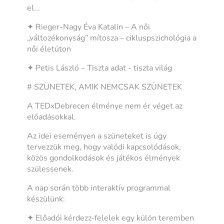
el...
✦ Rieger-Nagy Éva Katalin – A női
„változékonyság” mítosza – cikluspszichológia a
női életúton
✦ Petis László – Tiszta adat - tiszta világ
# SZÜNETEK, AMIK NEMCSAK SZÜNETEK
A TEDxDebrecen élménye nem ér véget az
előadásokkal.
Az idei eseményen a szüneteket is úgy
tervezzük meg, hogy valódi kapcsolódások,
közös gondolkodások és játékos élmények
szülessenek.
A nap során több interaktív programmal
készülünk:
✦ Előadói kérdezz-felelek egy külön teremben