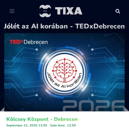
Jólét az AI korában - TEDxDebrecen
Kölcsey Központ - Debrecen
September 12, 2026 12:50
Gate time
:
12:50