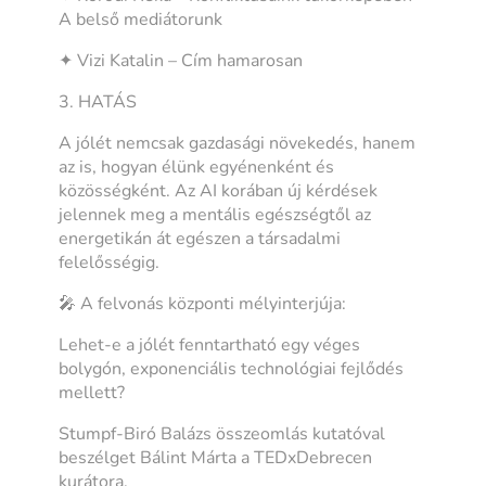
A belső mediátorunk
✦ Vizi Katalin – Cím hamarosan
3. HATÁS
A jólét nemcsak gazdasági növekedés, hanem
az is, hogyan élünk egyénenként és
közösségként. Az AI korában új kérdések
jelennek meg a mentális egészségtől az
energetikán át egészen a társadalmi
felelősségig.
🎤 A felvonás központi mélyinterjúja:
Lehet-e a jólét fenntartható egy véges
bolygón, exponenciális technológiai fejlődés
mellett?
Stumpf-Biró Balázs összeomlás kutatóval
beszélget Bálint Márta a TEDxDebrecen
kurátora.