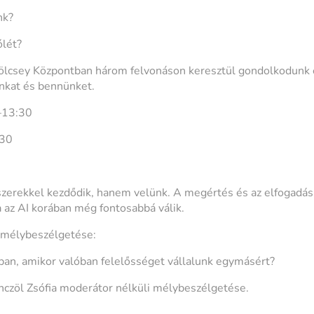
nk?
ólét?
lcsey Központban három felvonáson keresztül gondolkodunk e
unkat és bennünket.
0–13:30
:30
zerekkel kezdődik, hanem velünk. A megértés és az elfogadás
a az AI korában még fontosabbá válik.
i mélybeszélgetése:
gban, amikor valóban felelősséget vállalunk egymásért?
czöl Zsófia moderátor nélküli mélybeszélgetése.