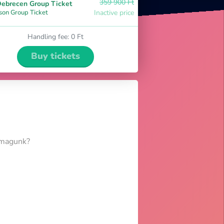
359 900 Ft
ebrecen Group Ticket
son Group Ticket
Inactive price
Handling fee
:
0 Ft
Buy tickets
i magunk?