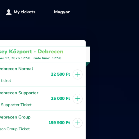
My tickets
Magyar
sey Központ - Debrecen
er 12, 2026 12:50
Gate time
:
12:50
ebrecen Normal
+
22 500 Ft
ticket
ebrecen Supporter
+
25 000 Ft
 Supporter Ticket
ebrecen Group
+
199 900 Ft
son Group Ticket