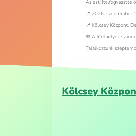
Az esti italfogyasztás 
📍 2026. szeptember 
📍 Kölcsey Központ, D
🎟️ A férőhelyek száma 
Találkozzunk szeptem
Kölcsey Közpon