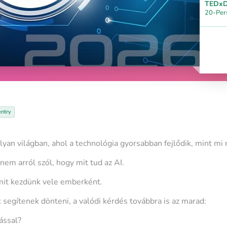
TEDxD
20-Per
entry
 olyan világban, ahol a technológia gyorsabban fejlődik, mint m
em arról szól, hogy mit tud az AI.
mit kezdünk vele emberként.
segítenek dönteni, a valódi kérdés továbbra is az marad:
ással?