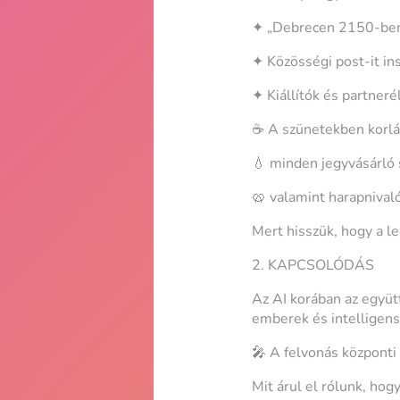
✦ „Debrecen 2150-be
✦ Közösségi post-it ins
✦ Kiállítók és partner
☕ A szünetekben korlá
💧 minden jegyvásárló s
🥨 valamint harapnival
Mert hisszük, hogy a l
2. KAPCSOLÓDÁS
Az AI korában az együ
emberek és intelligens
🎤 A felvonás központi s
Mit árul el rólunk, ho