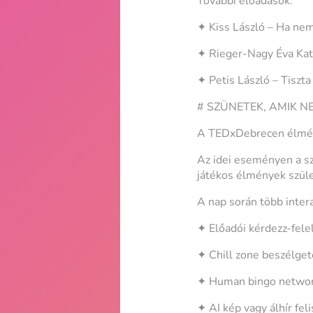
További előadások:
✦ Kiss László – Ha nem 
✦ Rieger-Nagy Éva Kata
✦ Petis László – Tiszta 
# SZÜNETEK, AMIK 
A TEDxDebrecen élmén
Az idei eseményen a sz
játékos élmények szül
A nap során több inter
✦ Előadói kérdezz-fel
✦ Chill zone beszélget
✦ Human bingo networ
✦ AI kép vagy álhír fel