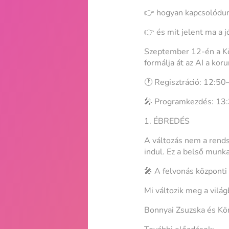
👉 hogyan kapcsolódu
👉 és mit jelent ma a j
Szeptember 12-én a Kö
formálja át az AI a kor
🕐 Regisztráció: 12:5
🎤 Programkezdés: 13
1. ÉBREDÉS
A változás nem a rends
indul. Ez a belső munk
🎤 A felvonás központ
Mi változik meg a vilá
Bonnyai Zsuzska és Kön