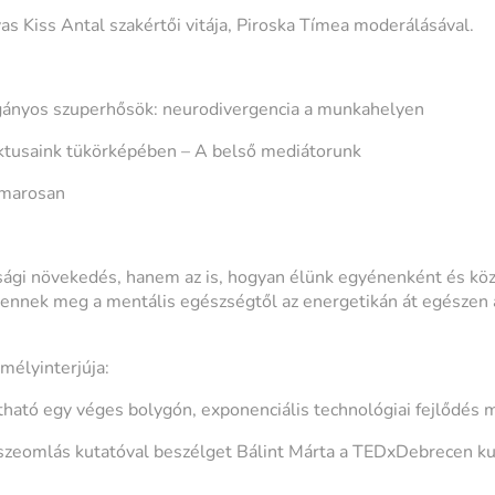
as Kiss Antal szakértői vitája, Piroska Tímea moderálásával.
ányos szuperhősök: neurodivergencia a munkahelyen
iktusaink tükörképében – A belső mediátorunk
amarosan
sági növekedés, hanem az is, hogyan élünk egyénenként és kö
lennek meg a mentális egészségtől az energetikán át egészen 
mélyinterjúja:
tható egy véges bolygón, exponenciális technológiai fejlődés m
szeomlás kutatóval beszélget Bálint Márta a TEDxDebrecen ku