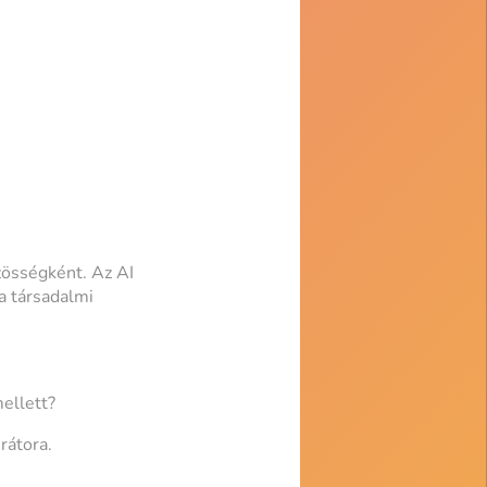
zösségként. Az AI
a társadalmi
ellett?
rátora.