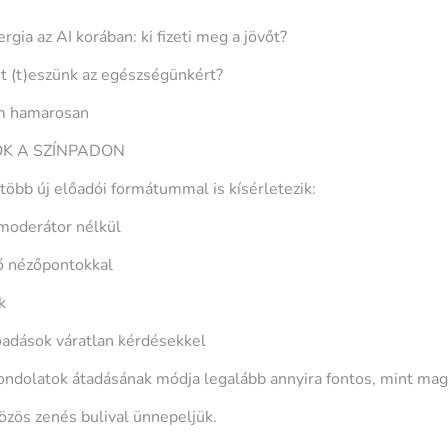
gia az AI korában: ki fizeti meg a jövőt?
it (t)eszünk az egészségünkért?
ím hamarosan
K A SZÍNPADON
öbb új előadói formátummal is kísérletezik:
moderátor nélkül
rő nézőpontokkal
k
őadások váratlan kérdésekkel
ondolatok átadásának módja legalább annyira fontos, mint mag
özös zenés bulival ünnepeljük.