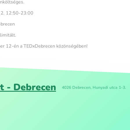
önköltséges.
12. 12:50-23:00
ebrecen
limitált.
ber 12-én a TEDxDebrecen közönségében!
t - Debrecen
4026 Debrecen, Hunyadi utca 1-3.