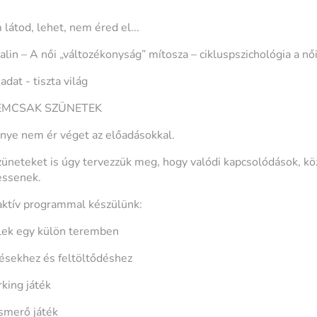
látod, lehet, nem éred el...
lin – A női „változékonyság” mítosza – cikluspszichológia a nő
adat - tiszta világ
NEMCSAK SZÜNETEK
ye nem ér véget az előadásokkal.
üneteket is úgy tervezzük meg, hogy valódi kapcsolódások, k
essenek.
aktív programmal készülünk:
elek egy külön teremben
ésekhez és feltöltődéshez
king játék
ismerő játék