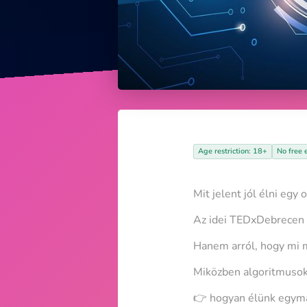
Age restriction: 18+
No free 
Mit jelent jól élni egy
Az idei TEDxDebrecen n
Hanem arról, hogy mi 
Miközben algoritmusok 
👉 hogyan élünk egym