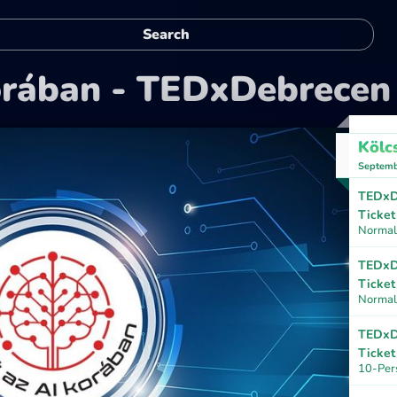
korában - TEDxDebrecen
Kölc
Septemb
TEDxD
Ticket
Normal 
TEDxD
Ticket
Normal
TEDxD
Ticket
10-Per