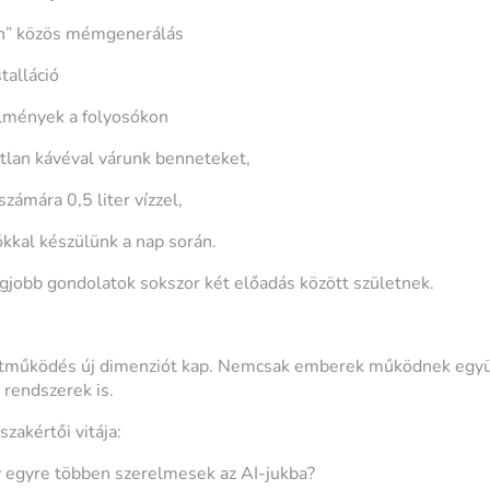
n” közös mémgenerálás
talláció
élmények a folyosókon
tlan kávéval várunk benneteket,
zámára 0,5 liter vízzel,
ókkal készülünk a nap során.
egjobb gondolatok sokszor két előadás között születnek.
ttműködés új dimenziót kap. Nemcsak emberek működnek egy
 rendszerek is.
zakértői vitája:
gy egyre többen szerelmesek az AI-jukba?