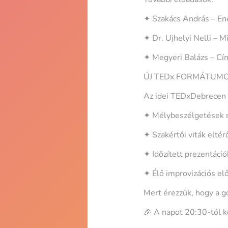
✦ Szakács András – Ener
✦ Dr. Ujhelyi Nelli – M
✦ Megyeri Balázs – C
ÚJ TEDx FORMÁTUMO
Az idei TEDxDebrecen t
✦ Mélybeszélgetések 
✦ Szakértői viták elté
✦ Időzített prezentáció
✦ Élő improvizációs el
Mert érezzük, hogy a g
🎉 A napot 20:30-tól k